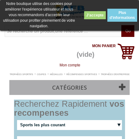
Notre boutique utilise des cookies pour
améliorer l'expérience utilisateur et nous
Plus
vous recommandons d'accepter leur
J'accepte
d'informations
utilisation pour profiter pleinement de votre
navigation.
Go
MON PANIER
(vide)
Mon compte
-
-
-
-
TROPHÉES SPORTIFS
COUPES
MÉDAILLES
RÉCOMPENSES SPORTIVES
TROPHÉES D'ENTREPRISE
CATÉGORIES
Recherchez Rapidement
vos
recompenses
Sports les plus courant