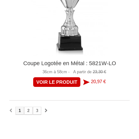
Coupe Logotée en Métal : 5821W-LO
36cm à 58cm -
A partir de
23,30 €
20,97 €
VOIR LE PRODUIT
1
2
3