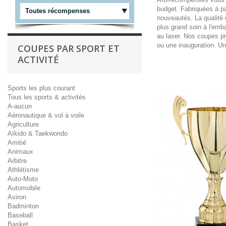
budget. Fabriquées à par
Toutes récompenses
nouveautés. La qualité 
plus grand soin à l'emb
au laser. Nos coupes pr
ou une inauguration. Un
COUPES PAR SPORT ET
ACTIVITÉ
Sports les plus courant
Tous les sports & activités
A-aucun
Aéronautique & vol à voile
Agriculture
Aïkido & Taekwondo
Amitié
Animaux
Arbitre
Athlétisme
Auto-Moto
Automobile
Aviron
Badminton
Baseball
Basket