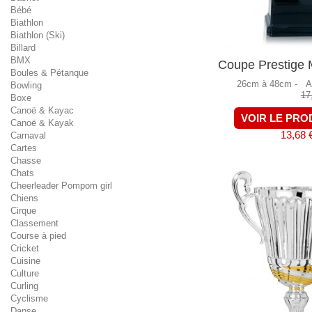
Bébé
Biathlon
Biathlon (Ski)
Billard
BMX
Coupe Prestige M
Boules & Pétanque
26cm à 48cm -
A
Bowling
17
Boxe
Canoë & Kayac
VOIR LE PRO
Canoë & Kayak
13,68 
Carnaval
Cartes
Chasse
Chats
Cheerleader Pompom girl
Chiens
Cirque
Classement
Course à pied
Cricket
Cuisine
Culture
Curling
Cyclisme
Danse