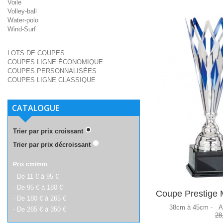
Voile
Volley-ball
Water-polo
Wind-Surf
LOTS DE COUPES
COUPES LIGNE ÉCONOMIQUE
COUPES PERSONNALISÉES
COUPES LIGNE CLASSIQUE
CATALOGUE
Trier par prix croissant
Trier par prix décroissant
Prix cm/mm
- De 11 € à 95 €
- De 95 € à 180 €
Coupe Prestige M
- De 180 € à 265 €
38cm à 45cm -
A
- De 265 € à 350 €
28