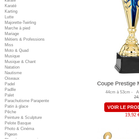
karaté
Karaté
Karting
Lutte
Majorette-Twirling
Marche à pied
Mariage
Métiers & Professions
Miss
Moto & Quad
Musique
Musique & Chant
Natation
Nautisme
Oiseaux
Coupe Prestige M
Padel
Padlle
44cm à 53cm -
A
Palet
24
Parachutisme Parapente
Patin à glace
VOIR LE PRO
Pêche
19,92 
Peinture & Sculpture
Pelote Basque
Photo & Cinéma
Pigeon