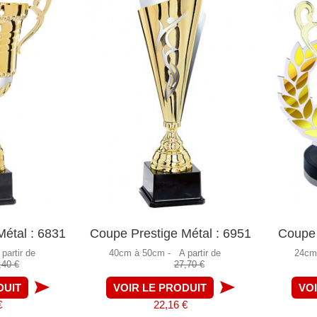
étal : 6831
Coupe Prestige Métal : 6951
Coupe 
 partir de
40cm à 50cm -
A partir de
24cm
,40 €
27,70 €
DUIT
VOIR LE PRODUIT
VO
€
22,16 €