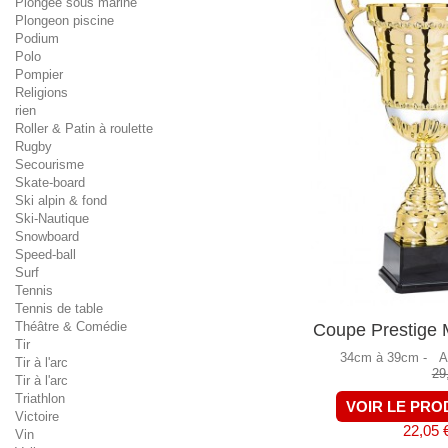
Plongée sous marine
Plongeon piscine
Podium
Polo
Pompier
Religions
rien
Roller & Patin à roulette
Rugby
Secourisme
Skate-board
Ski alpin & fond
Ski-Nautique
Snowboard
Speed-ball
Surf
Tennis
Tennis de table
Théâtre & Comédie
Coupe Prestige M
Tir
34cm à 39cm -
A
Tir à l'arc
29
Tir à l'arc
Triathlon
VOIR LE PRO
Victoire
22,05 
Vin