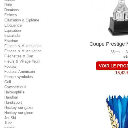
Date
Dominos
Echecs
Education & Diplôme
Eloquence
Equitation
Escalade
Escrime
Coupe Prestige M
Fitness & Muscalation
Fitness & Musculation
35cm -
A
Fléchettes & Dart
21
Fleurs & Village fleuri
VOIR LE PRO
Football
Football Américain
16,43 
France symboles
Golf
Gymnastique
Haltérophilie
Handball
Handisport
Hockey sur gazon
Hockey sur glace
Jet Ski
Judo