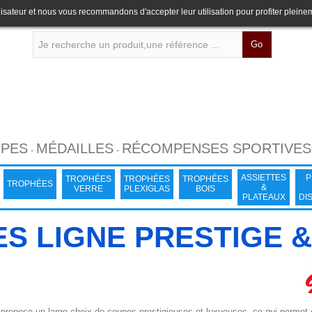
lisateur et nous vous recommandons d'accepter leur utilisation pour profiter pleine
Go
PES
MÉDAILLES
RÉCOMPENSES SPORTIVES
-
-
ASSIETTES
P
TROPHÉES
TROPHÉES
TROPHÉES
TROPHÉES
&
VERRE
PLEXIGLAS
BOIS
PLATEAUX
DI
S LIGNE PRESTIGE 
opose un large choix de coupes prestigieuses et luxueuses, ce qui permet de