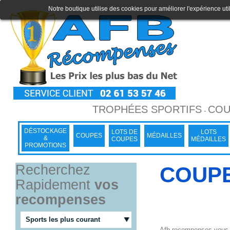
Notre boutique utilise des cookies pour améliorer l'expérience uti
TROPHÉES SPORTIFS
COU
-
DÉSTOCKAGE
LOTS DE
LOTS
COUPES
MÉDAILLES
&
COUPES
MÉDAILLES
PROMOTIONS
Recherchez
COUPE
Rapidement
vos
recompenses
Sports les plus courant
Afb-recompenses vous pr