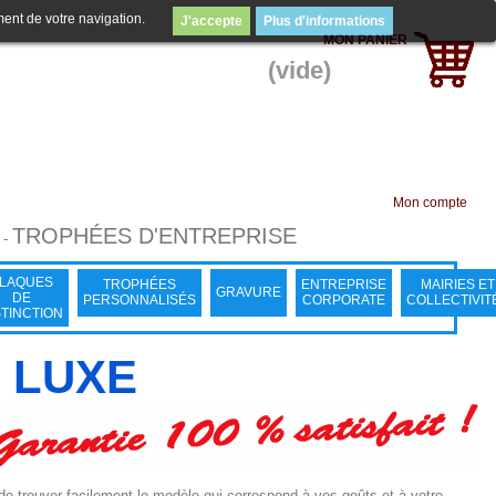
ment de votre navigation.
J'accepte
Plus d'informations
MON PANIER
(vide)
Mon compte
TROPHÉES D'ENTREPRISE
-
LAQUES
TROPHÉES
ENTREPRISE
MAIRIES ET
GRAVURE
DE
PERSONNALISÉS
CORPORATE
COLLECTIVIT
STINCTION
& LUXE
 trouver facilement le modèle qui correspond à vos goûts et à votre