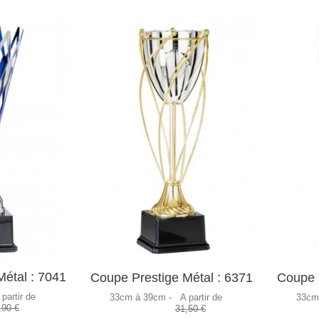
étal : 7041
Coupe Prestige Métal : 6371
Coupe P
 partir de
33cm à 39cm -
A partir de
33cm
,90 €
31,50 €