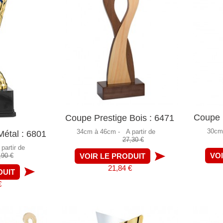
Coupe P
Coupe Prestige Bois : 6471
30cm
34cm à 46cm -
A partir de
étal : 6801
27,30 €
 partir de
VO
,90 €
VOIR LE PRODUIT
21,84 €
DUIT
€