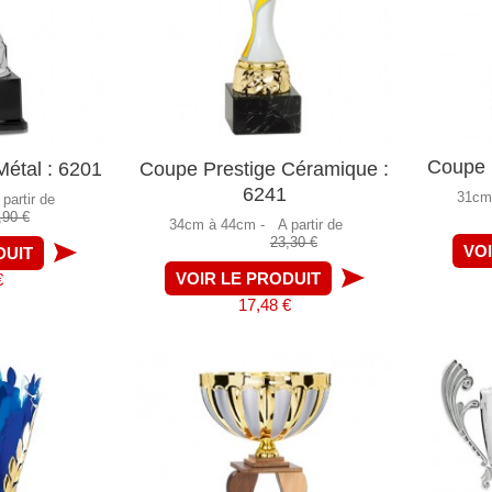
Coupe P
étal : 6201
Coupe Prestige Céramique :
6241
31cm
 partir de
,90 €
34cm à 44cm -
A partir de
23,30 €
VO
DUIT
VOIR LE PRODUIT
€
17,48 €