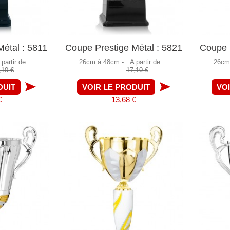
étal : 5811
Coupe Prestige Métal : 5821
Coupe P
 partir de
26cm à 48cm -
A partir de
26cm
,10 €
17,10 €
DUIT
VOIR LE PRODUIT
VO
€
13,68 €