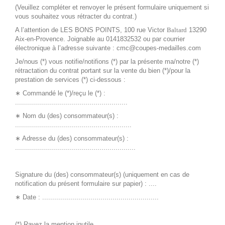
(Veuillez compléter et renvoyer le présent formulaire uniquement si
vous souhaitez vous rétracter du contrat.)
A l’attention de LES BONS POINTS, 100 rue Victor
Baltard
13290
Aix-en-Provence. Joignable au 0141832532 ou par courrier
électronique à l’adresse suivante : cmc@coupes-medailles.com
Je/nous (*) vous notifie/notifions (*) par la présente ma/notre (*)
rétractation du contrat portant sur la vente du bien (*)/pour la
prestation de services (*) ci-dessous :
∗ Commandé le (*)/reçu le (*) :
........................................................
∗ Nom du (des) consommateur(s) :
..........................................................
∗ Adresse du (des) consommateur(s) :
............................................................
Signature du (des) consommateur(s) (uniquement en cas de
notification du présent formulaire sur papier) : ....
∗ Date : ..........................................................
(*) Rayez la mention inutile.