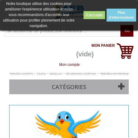
Notre boutique utilise des cookies pour
améliorer l'expérience utilisateur et nous
Plus
vous recommandons d'accepter leur
J'accepte
d'informations
utilisation pour profiter pleinement de votre
navigation.
Go
MON PANIER
(vide)
Mon compte
-
-
-
-
TROPHÉES SPORTIFS
COUPES
MÉDAILLES
RÉCOMPENSES SPORTIVES
TROPHÉES D'ENTREPRISE
CATÉGORIES