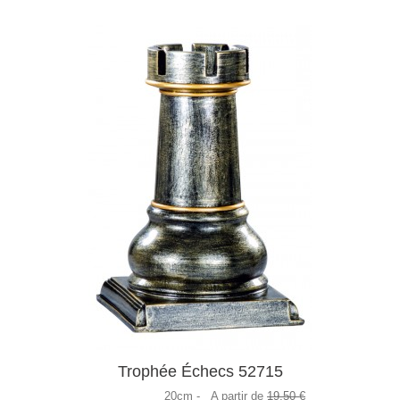
Trophée Échecs 52715
20cm -
A partir de
19,50 €