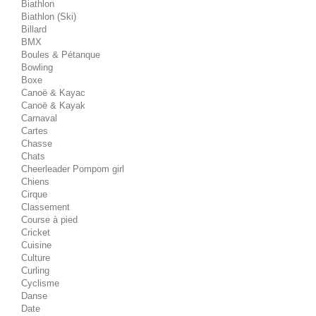
Biathlon
Biathlon (Ski)
Billard
BMX
Boules & Pétanque
Bowling
Boxe
Canoë & Kayac
Canoë & Kayak
Carnaval
Cartes
Chasse
Chats
Cheerleader Pompom girl
Chiens
Cirque
Classement
Course à pied
Cricket
Cuisine
Culture
Curling
Cyclisme
Danse
Date