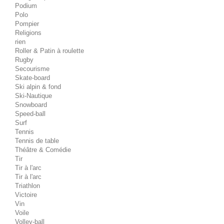
Podium
Polo
Pompier
Religions
rien
Roller & Patin à roulette
Rugby
Secourisme
Skate-board
Ski alpin & fond
Ski-Nautique
Snowboard
Speed-ball
Surf
Tennis
Tennis de table
Théâtre & Comédie
Tir
Tir à l'arc
Tir à l'arc
Triathlon
Victoire
Vin
Voile
Volley-ball