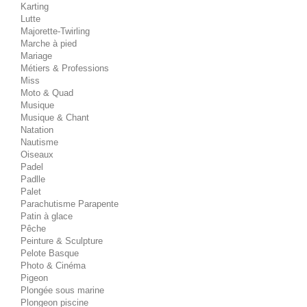
Karting
Lutte
Majorette-Twirling
Marche à pied
Mariage
Métiers & Professions
Miss
Moto & Quad
Musique
Musique & Chant
Natation
Nautisme
Oiseaux
Padel
Padlle
Palet
Parachutisme Parapente
Patin à glace
Pêche
Peinture & Sculpture
Pelote Basque
Photo & Cinéma
Pigeon
Plongée sous marine
Plongeon piscine