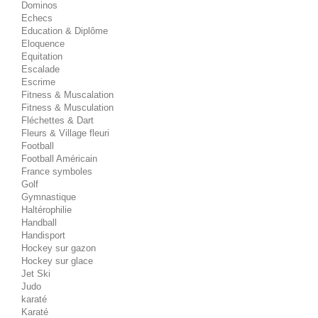
Dominos
Echecs
Education & Diplôme
Eloquence
Equitation
Escalade
Escrime
Fitness & Muscalation
Fitness & Musculation
Fléchettes & Dart
Fleurs & Village fleuri
Football
Football Américain
France symboles
Golf
Gymnastique
Haltérophilie
Handball
Handisport
Hockey sur gazon
Hockey sur glace
Jet Ski
Judo
karaté
Karaté