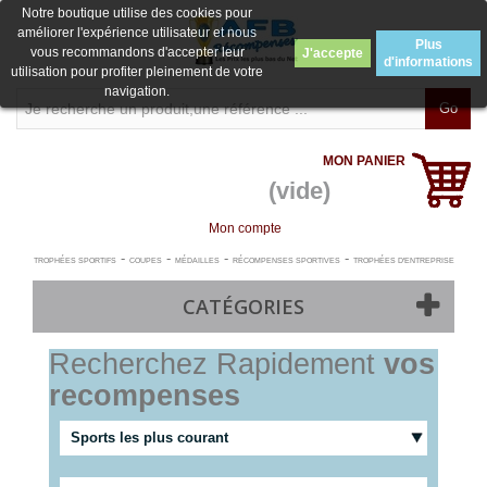
Notre boutique utilise des cookies pour
améliorer l'expérience utilisateur et nous
Plus
vous recommandons d'accepter leur
J'accepte
d'informations
utilisation pour profiter pleinement de votre
navigation.
Go
MON PANIER
(vide)
Mon compte
-
-
-
-
TROPHÉES SPORTIFS
COUPES
MÉDAILLES
RÉCOMPENSES SPORTIVES
TROPHÉES D'ENTREPRISE
CATÉGORIES
Recherchez Rapidement
vos
recompenses
Sports les plus courant