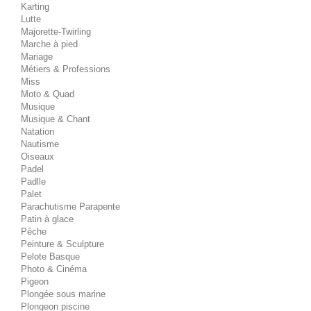
Karting
Lutte
Majorette-Twirling
Marche à pied
Mariage
Métiers & Professions
Miss
Moto & Quad
Musique
Musique & Chant
Natation
Nautisme
Oiseaux
Padel
Padlle
Palet
Parachutisme Parapente
Patin à glace
Pêche
Peinture & Sculpture
Pelote Basque
Photo & Cinéma
Pigeon
Plongée sous marine
Plongeon piscine