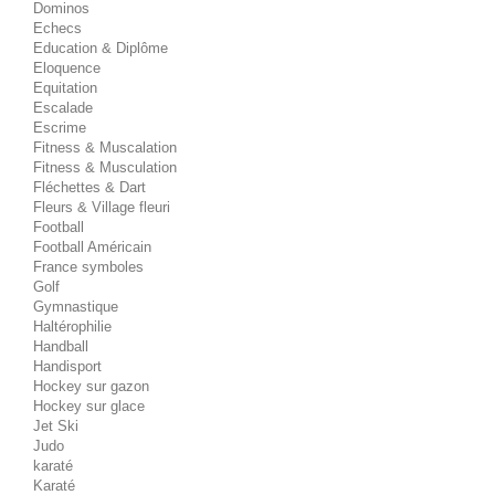
Dominos
Echecs
Education & Diplôme
Eloquence
Equitation
Escalade
Escrime
Fitness & Muscalation
Fitness & Musculation
Fléchettes & Dart
Fleurs & Village fleuri
Football
Football Américain
France symboles
Golf
Gymnastique
Haltérophilie
Handball
Handisport
Hockey sur gazon
Hockey sur glace
Jet Ski
Judo
karaté
Karaté