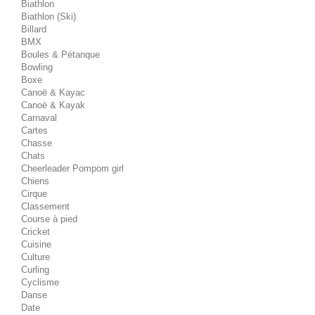
Biathlon
Biathlon (Ski)
Billard
BMX
Boules & Pétanque
Bowling
Boxe
Canoë & Kayac
Canoë & Kayak
Carnaval
Cartes
Chasse
Chats
Cheerleader Pompom girl
Chiens
Cirque
Classement
Course à pied
Cricket
Cuisine
Culture
Curling
Cyclisme
Danse
Date