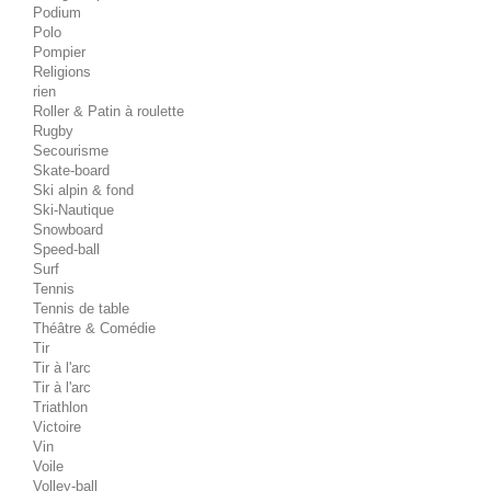
Podium
Polo
Pompier
Religions
rien
Roller & Patin à roulette
Rugby
Secourisme
Skate-board
Ski alpin & fond
Ski-Nautique
Snowboard
Speed-ball
Surf
Tennis
Tennis de table
Théâtre & Comédie
Tir
Tir à l'arc
Tir à l'arc
Triathlon
Victoire
Vin
Voile
Volley-ball