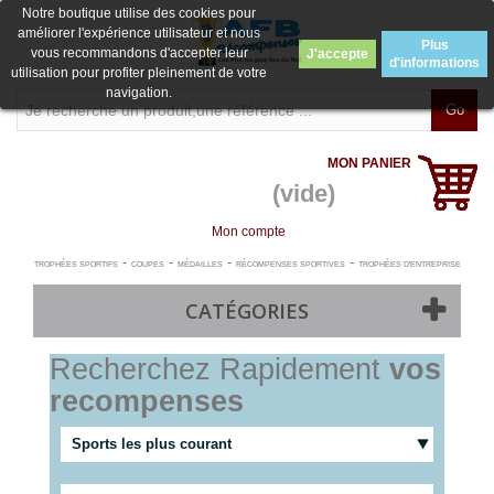
Notre boutique utilise des cookies pour
améliorer l'expérience utilisateur et nous
Plus
vous recommandons d'accepter leur
J'accepte
d'informations
utilisation pour profiter pleinement de votre
navigation.
Go
MON PANIER
(vide)
Mon compte
-
-
-
-
TROPHÉES SPORTIFS
COUPES
MÉDAILLES
RÉCOMPENSES SPORTIVES
TROPHÉES D'ENTREPRISE
CATÉGORIES
Recherchez Rapidement
vos
recompenses
Sports les plus courant