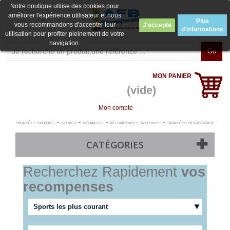
Notre boutique utilise des cookies pour
améliorer l'expérience utilisateur et nous
Plus
vous recommandons d'accepter leur
J'accepte
d'informations
utilisation pour profiter pleinement de votre
navigation.
Go
MON PANIER
(vide)
Mon compte
-
-
-
-
TROPHÉES SPORTIFS
COUPES
MÉDAILLES
RÉCOMPENSES SPORTIVES
TROPHÉES D'ENTREPRISE
CATÉGORIES
Recherchez Rapidement
vos
recompenses
Sports les plus courant