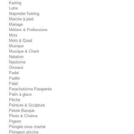
Karting
Lutte
Majorette-Twirling
Marche à pied
Mariage
Métiers & Professions
Miss
Moto & Quad
Musique
Musique & Chant
Natation
Nautisme
Oiseaux
Padel
Padlle
Palet
Parachutisme Parapente
Patin à glace
Pêche
Peinture & Sculpture
Pelote Basque
Photo & Cinéma
Pigeon
Plongée sous marine
Plongeon piscine