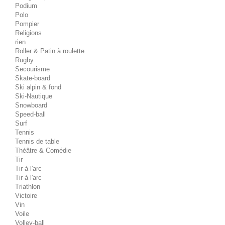
Podium
Polo
Pompier
Religions
rien
Roller & Patin à roulette
Rugby
Secourisme
Skate-board
Ski alpin & fond
Ski-Nautique
Snowboard
Speed-ball
Surf
Tennis
Tennis de table
Théâtre & Comédie
Tir
Tir à l'arc
Tir à l'arc
Triathlon
Victoire
Vin
Voile
Volley-ball