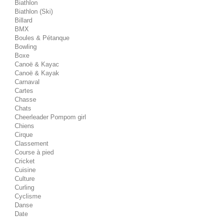
Biathlon
Biathlon (Ski)
Billard
BMX
Boules & Pétanque
Bowling
Boxe
Canoë & Kayac
Canoë & Kayak
Carnaval
Cartes
Chasse
Chats
Cheerleader Pompom girl
Chiens
Cirque
Classement
Course à pied
Cricket
Cuisine
Culture
Curling
Cyclisme
Danse
Date