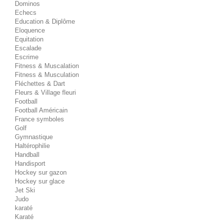
Dominos
Echecs
Education & Diplôme
Eloquence
Equitation
Escalade
Escrime
Fitness & Muscalation
Fitness & Musculation
Fléchettes & Dart
Fleurs & Village fleuri
Football
Football Américain
France symboles
Golf
Gymnastique
Haltérophilie
Handball
Handisport
Hockey sur gazon
Hockey sur glace
Jet Ski
Judo
karaté
Karaté