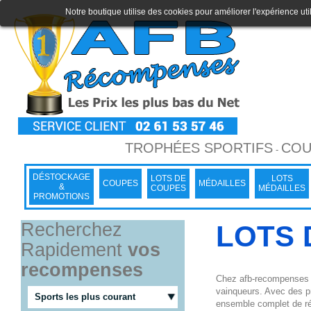
Notre boutique utilise des cookies pour améliorer l'expérience uti
TROPHÉES SPORTIFS
COU
-
DÉSTOCKAGE
LOTS DE
LOTS
COUPES
MÉDAILLES
&
COUPES
MÉDAILLES
PROMOTIONS
Recherchez
LOTS 
Rapidement
vos
recompenses
Chez afb-recompenses l
vainqueurs. Avec des pr
Sports les plus courant
ensemble complet de réc