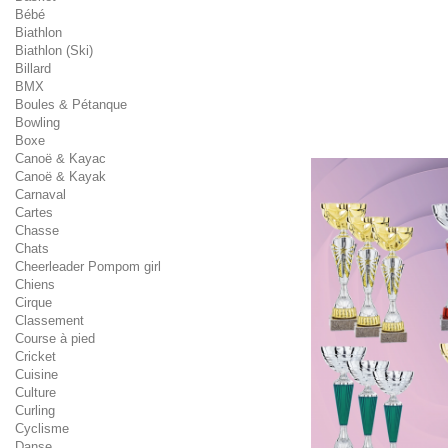
Bébé
Biathlon
Biathlon (Ski)
Billard
BMX
Boules & Pétanque
Bowling
Boxe
Canoë & Kayac
Canoë & Kayak
Carnaval
Cartes
Chasse
Chats
Cheerleader Pompom girl
Chiens
Cirque
Classement
Course à pied
Cricket
Cuisine
Culture
Curling
Cyclisme
Danse