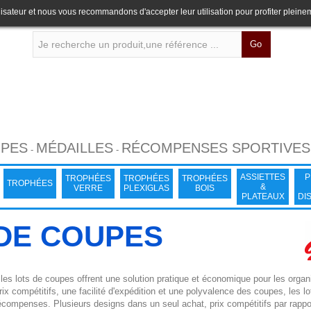
lisateur et nous vous recommandons d'accepter leur utilisation pour profiter pleine
Go
PES
MÉDAILLES
RÉCOMPENSES SPORTIVES
-
-
ASSIETTES
P
TROPHÉES
TROPHÉES
TROPHÉES
TROPHÉES
&
VERRE
PLEXIGLAS
BOIS
PLATEAUX
DI
DE COUPES
es lots de coupes offrent une solution pratique et économique pour les orga
ix compétitifs, une facilité d'expédition et une polyvalence des coupes, les l
ompenses. Plusieurs designs dans un seul achat, prix compétitifs par rapport