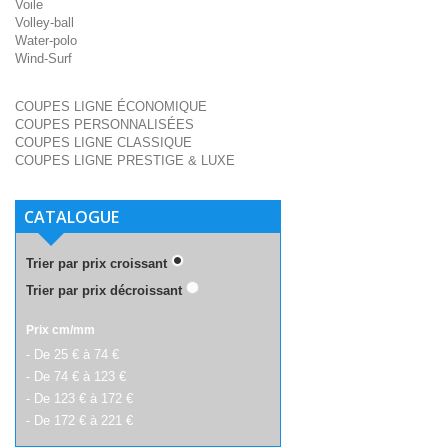
Voile
Volley-ball
Water-polo
Wind-Surf
COUPES LIGNE ÉCONOMIQUE
COUPES PERSONNALISÉES
COUPES LIGNE CLASSIQUE
COUPES LIGNE PRESTIGE & LUXE
CATALOGUE
Trier par prix croissant
Trier par prix décroissant
Prix cm/mm
- De 25 € à 74 €
- De 74 € à 123 €
- De 123 € à 172 €
- De 172 € à 221 €