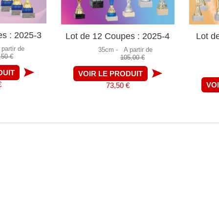
es : 2025-3
Lot de 12 Coupes : 2025-4
Lot d
 partir de
35cm -
A partir de
,50 €
105,00 €
DUIT
VOIR LE PRODUIT
€
VO
73,50 €