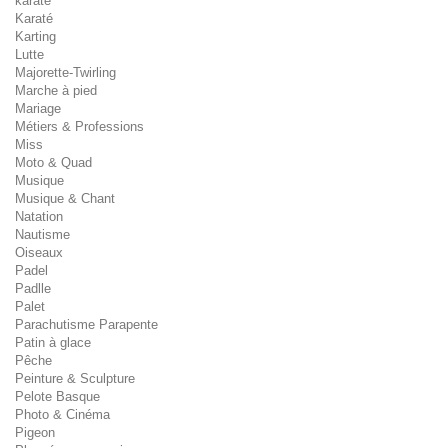
karaté
Karaté
Karting
Lutte
Majorette-Twirling
Marche à pied
Mariage
Métiers & Professions
Miss
Moto & Quad
Musique
Musique & Chant
Natation
Nautisme
Oiseaux
Padel
Padlle
Palet
Parachutisme Parapente
Patin à glace
Pêche
Peinture & Sculpture
Pelote Basque
Photo & Cinéma
Pigeon