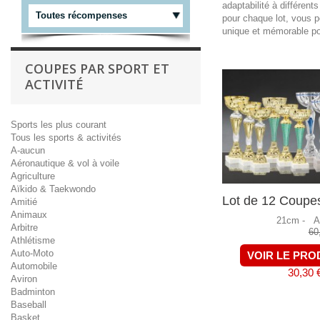
adaptabilité à différen
Toutes récompenses
pour chaque lot, vous p
unique et mémorable po
COUPES PAR SPORT ET
ACTIVITÉ
Sports les plus courant
Tous les sports & activités
A-aucun
Aéronautique & vol à voile
Agriculture
Aïkido & Taekwondo
Lot de 12 Coupe
Amitié
Animaux
21cm -
A
Arbitre
60
Athlétisme
Auto-Moto
VOIR LE PRO
Automobile
30,30 
Aviron
Badminton
Baseball
Basket