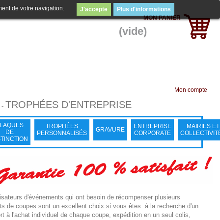
ment de votre navigation.
J'accepte
Plus d'informations
MON PANIER
(vide)
Mon compte
TROPHÉES D'ENTREPRISE
-
LAQUES
TROPHÉES
ENTREPRISE
MAIRIES ET
GRAVURE
DE
PERSONNALISÉS
CORPORATE
COLLECTIVIT
STINCTION
nisateurs d'événements qui ont besoin de récompenser plusieurs
ots de coupes sont un excellent choix si vous êtes à la recherche d'un
 à l'achat individuel de chaque coupe, expédition en un seul colis,