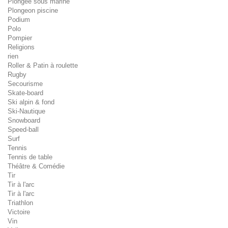
Plongée sous marine
Plongeon piscine
Podium
Polo
Pompier
Religions
rien
Roller & Patin à roulette
Rugby
Secourisme
Skate-board
Ski alpin & fond
Ski-Nautique
Snowboard
Speed-ball
Surf
Tennis
Tennis de table
Théâtre & Comédie
Tir
Tir à l'arc
Tir à l'arc
Triathlon
Victoire
Vin