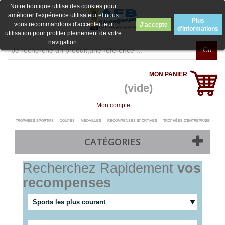
Notre boutique utilise des cookies pour
améliorer l'expérience utilisateur et nous
Plus
vous recommandons d'accepter leur
J'accepte
d'informations
utilisation pour profiter pleinement de votre
navigation.
Go
MON PANIER
(vide)
Mon compte
-
-
-
-
TROPHÉES SPORTIFS
COUPES
MÉDAILLES
RÉCOMPENSES SPORTIVES
TROPHÉES D'ENTREPRISE
CATÉGORIES
Recherchez Rapidement
vos
recompenses
Sports les plus courant