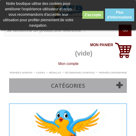
Notre boutique utilise des cookies pour
améliorer l'expérience utilisateur et nous
Plus
vous recommandons d'accepter leur
J'accepte
d'informations
utilisation pour profiter pleinement de votre
navigation.
Go
MON PANIER
(vide)
Mon compte
-
-
-
-
TROPHÉES SPORTIFS
COUPES
MÉDAILLES
RÉCOMPENSES SPORTIVES
TROPHÉES D'ENTREPRISE
CATÉGORIES