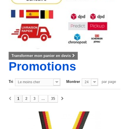
Transformer mon panier en devis
Promotions
Tri
Montrer
par page
Le moins cher
24
1
2
3
...
35