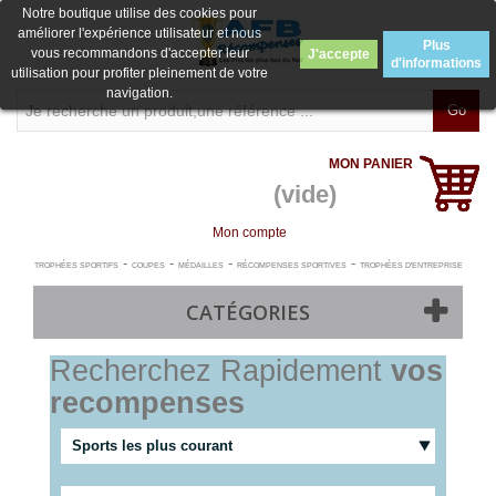
Notre boutique utilise des cookies pour
améliorer l'expérience utilisateur et nous
Plus
vous recommandons d'accepter leur
J'accepte
d'informations
utilisation pour profiter pleinement de votre
navigation.
Go
MON PANIER
(vide)
Mon compte
-
-
-
-
TROPHÉES SPORTIFS
COUPES
MÉDAILLES
RÉCOMPENSES SPORTIVES
TROPHÉES D'ENTREPRISE
CATÉGORIES
Recherchez Rapidement
vos
recompenses
Sports les plus courant