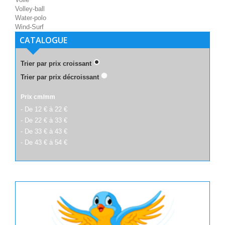
Volley-ball
Water-polo
Wind-Surf
CATALOGUE
Trier par prix croissant
Trier par prix décroissant
Prix cm/mm
- De 12 € à 22 €
- De 22 € à 33 €
- De 33 € à 43 €
- De 43 € à 54 €