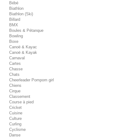
Bébé
Biathlon
Biathlon (Ski)
Billard
BMX
Boules & Pétanque
Bowling
Boxe
Canoë & Kayac
Canoë & Kayak
Carnaval
Cartes
Chasse
Chats
Cheerleader Pompom girl
Chiens
Cirque
Classement
Course à pied
Cricket
Cuisine
Culture
Curling
Cyclisme
Danse