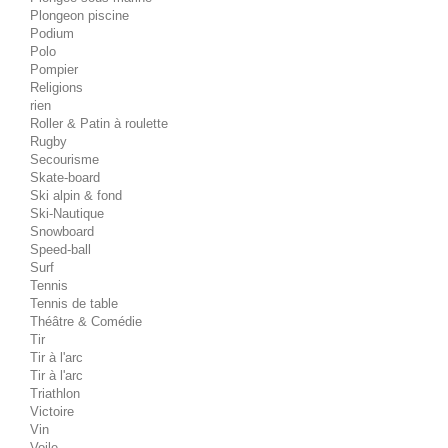
Plongeon piscine
Podium
Polo
Pompier
Religions
rien
Roller & Patin à roulette
Rugby
Secourisme
Skate-board
Ski alpin & fond
Ski-Nautique
Snowboard
Speed-ball
Surf
Tennis
Tennis de table
Théâtre & Comédie
Tir
Tir à l'arc
Tir à l'arc
Triathlon
Victoire
Vin
Voile