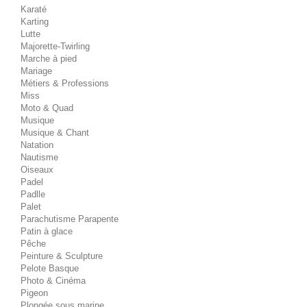
Karaté
Karting
Lutte
Majorette-Twirling
Marche à pied
Mariage
Métiers & Professions
Miss
Moto & Quad
Musique
Musique & Chant
Natation
Nautisme
Oiseaux
Padel
Padlle
Palet
Parachutisme Parapente
Patin à glace
Pêche
Peinture & Sculpture
Pelote Basque
Photo & Cinéma
Pigeon
Plongée sous marine