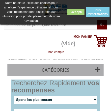
Notre boutique utilise des cookies pour
améliorer l'expérience utilisateur et nous
Plus
vous recommandons d'accepter leur
J'accepte
d'informations
utilisation pour profiter pleinement de votre
navigation.
Go
MON PANIER
(vide)
Mon compte
-
-
-
-
TROPHÉES SPORTIFS
COUPES
MÉDAILLES
RÉCOMPENSES SPORTIVES
TROPHÉES D'ENTREPRISE
CATÉGORIES
Recherchez Rapidement
vos
recompenses
Sports les plus courant