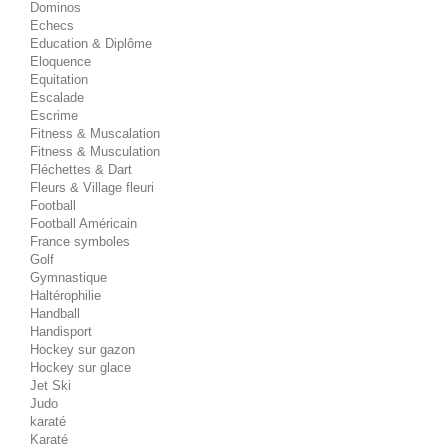
Dominos
Echecs
Education & Diplôme
Eloquence
Equitation
Escalade
Escrime
Fitness & Muscalation
Fitness & Musculation
Fléchettes & Dart
Fleurs & Village fleuri
Football
Football Américain
France symboles
Golf
Gymnastique
Haltérophilie
Handball
Handisport
Hockey sur gazon
Hockey sur glace
Jet Ski
Judo
karaté
Karaté