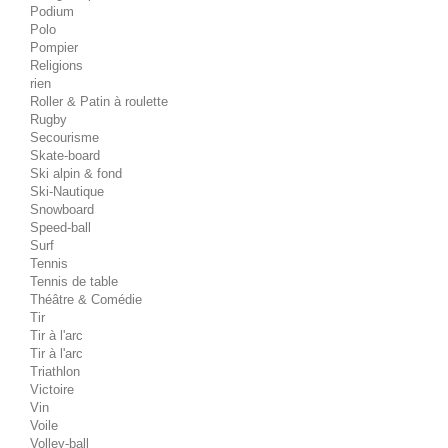
Podium
Polo
Pompier
Religions
rien
Roller & Patin à roulette
Rugby
Secourisme
Skate-board
Ski alpin & fond
Ski-Nautique
Snowboard
Speed-ball
Surf
Tennis
Tennis de table
Théâtre & Comédie
Tir
Tir à l'arc
Tir à l'arc
Triathlon
Victoire
Vin
Voile
Volley-ball