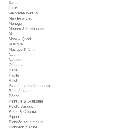
Karting
Lutte
Majorette-Twirling
Marche à pied
Mariage
Métiers & Professions
Miss
Moto & Quad
Musique
Musique & Chant
Natation
Nautisme
Oiseaux
Padel
Padlle
Palet
Parachutisme Parapente
Patin à glace
Pêche
Peinture & Sculpture
Pelote Basque
Photo & Cinéma
Pigeon
Plongée sous marine
Plongeon piscine