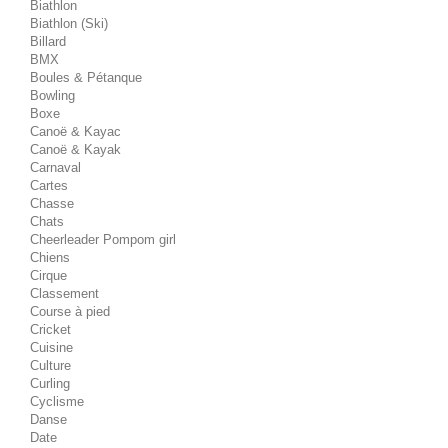
Biathlon
Biathlon (Ski)
Billard
BMX
Boules & Pétanque
Bowling
Boxe
Canoë & Kayac
Canoë & Kayak
Carnaval
Cartes
Chasse
Chats
Cheerleader Pompom girl
Chiens
Cirque
Classement
Course à pied
Cricket
Cuisine
Culture
Curling
Cyclisme
Danse
Date