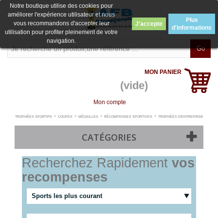
Notre boutique utilise des cookies pour
améliorer l'expérience utilisateur et nous
Plus
vous recommandons d'accepter leur
J'accepte
d'informations
utilisation pour profiter pleinement de votre
navigation.
Go
MON PANIER
(vide)
Mon compte
-
-
-
-
TROPHÉES SPORTIFS
COUPES
MÉDAILLES
RÉCOMPENSES SPORTIVES
TROPHÉES D'ENTREPRISE
CATÉGORIES
Recherchez Rapidement
vos
recompenses
Sports les plus courant