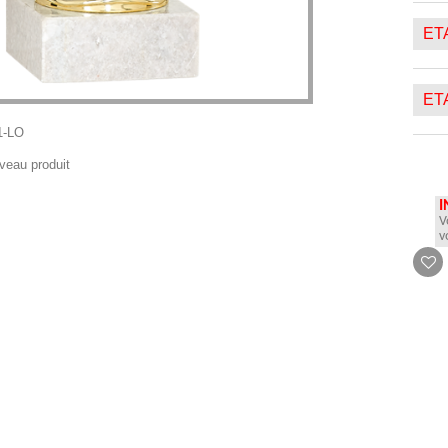
ETA
ETA
1-LO
veau produit
I
V
v