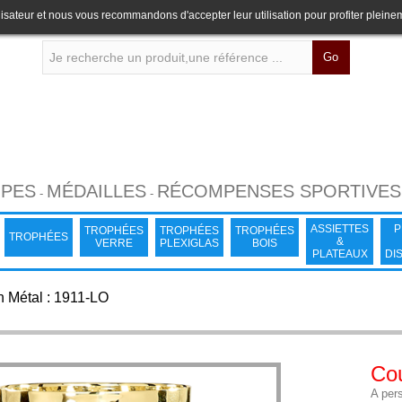
lisateur et nous vous recommandons d'accepter leur utilisation pour profiter pleine
Go
PES
MÉDAILLES
RÉCOMPENSES SPORTIVES
-
-
ASSIETTES
P
TROPHÉES
TROPHÉES
TROPHÉES
TROPHÉES
&
VERRE
PLEXIGLAS
BOIS
PLATEAUX
DI
 Métal : 1911-LO
Cou
A pers