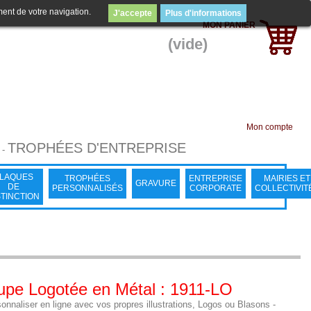
ment de votre navigation.
J'accepte
Plus d'informations
MON PANIER
(vide)
Mon compte
TROPHÉES D'ENTREPRISE
-
LAQUES
TROPHÉES
ENTREPRISE
MAIRIES ET
GRAVURE
DE
PERSONNALISÉS
CORPORATE
COLLECTIVIT
STINCTION
pe Logotée en Métal : 1911-LO
onnaliser en ligne avec vos propres illustrations, Logos ou Blasons -