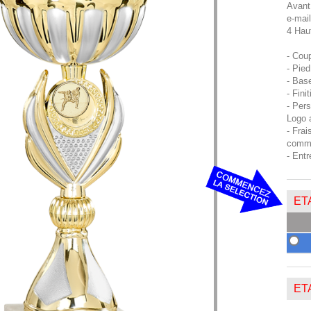
Avant
e-mail
4 Hau
- Cou
- Pied
- Bas
- Fini
- Per
Logo 
- Frai
comma
- Entr
ETA
ETA