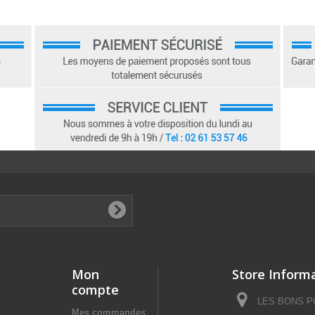
Mon
Store Inform
compte
LES BONS POI
Mes commandes