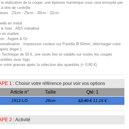
 la réalisation de la coupe, une épreuve numérique vous sera envoyée par
 à titre de contrôle.
teurs : 23cm - 25cm - 30cm - 32cm
pelle en métal
 & Inter : ABS métallisé
e en marbre
tion : Argent & Or
sonnalisation : Impression couleur sur Pastille Ø 50mm, télécharger votre
après étape 1
s Technique de 50 €, une seule fois et valable sur toutes les coupes
ndées avec logo.
er votre gravure après la sélection des quantités (+ 0,80 €)
PE 1 :
Choisir votre référence pour voir vos options
Article n°
Taille
Qté: 1
1912-LO
28cm
12,40 €
11,16 €
PE 2 :
Activité