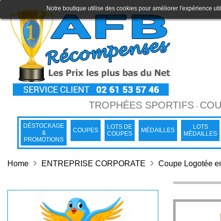
Notre boutique utilise des cookies pour améliorer l'expérience uti
TROPHÉES SPORTIFS
COU
-
DÉSTOCKAGE
LOTS DE
LOTS
COUPES
MÉDAILLES
&
COUPES
MÉDAILLES
PROMOTIONS
Home
ENTREPRISE CORPORATE
Coupe Logotée en