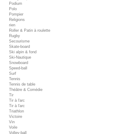
Podium
Polo
Pompier
Religions
rien
Roller & Patin à roulette
Rugby
Secourisme
Skate-board
Ski alpin & fond
Ski-Nautique
Snowboard
Speed-ball
Surf
Tennis
Tennis de table
Théâtre & Comédie
Tir
Tir à l'arc
Tir à l'arc
Triathlon
Victoire
Vin
Voile
Volley-ball