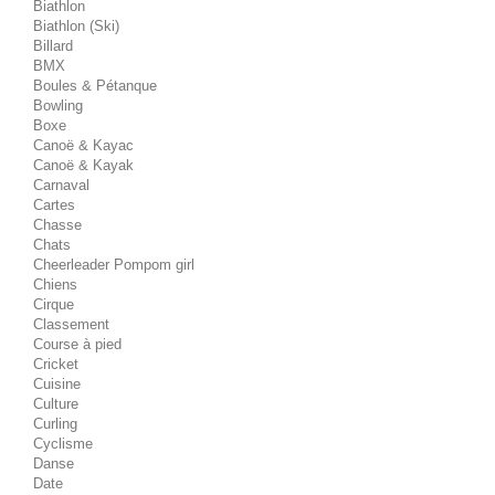
Biathlon
Biathlon (Ski)
Billard
BMX
Boules & Pétanque
Bowling
Boxe
Canoë & Kayac
Canoë & Kayak
Carnaval
Cartes
Chasse
Chats
Cheerleader Pompom girl
Chiens
Cirque
Classement
Course à pied
Cricket
Cuisine
Culture
Curling
Cyclisme
Danse
Date