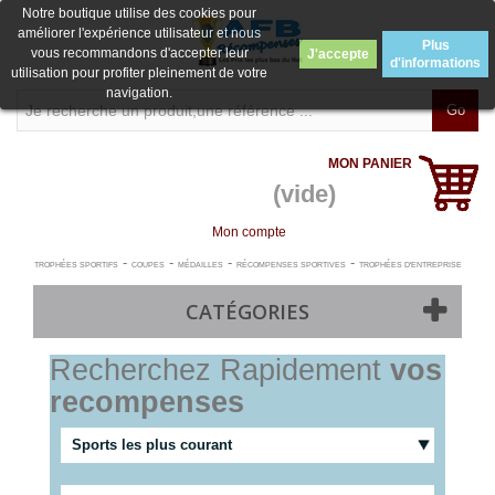
Notre boutique utilise des cookies pour
améliorer l'expérience utilisateur et nous
Plus
vous recommandons d'accepter leur
J'accepte
d'informations
utilisation pour profiter pleinement de votre
navigation.
Go
MON PANIER
(vide)
Mon compte
-
-
-
-
TROPHÉES SPORTIFS
COUPES
MÉDAILLES
RÉCOMPENSES SPORTIVES
TROPHÉES D'ENTREPRISE
CATÉGORIES
Recherchez Rapidement
vos
recompenses
Sports les plus courant