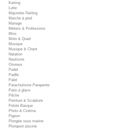
Karting
Lutte
Majorette-Twirling
Marche à pied
Mariage
Métiers & Professions
Miss
Moto & Quad
Musique
Musique & Chant
Natation
Nautisme
Oiseaux
Padel
Padlle
Palet
Parachutisme Parapente
Patin à glace
Pêche
Peinture & Sculpture
Pelote Basque
Photo & Cinéma
Pigeon
Plongée sous marine
Plongeon piscine