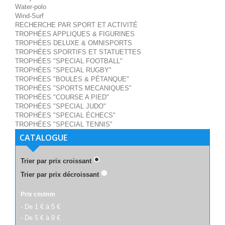
Water-polo
Wind-Surf
RECHERCHE PAR SPORT ET ACTIVITÉ
TROPHÉES APPLIQUES & FIGURINES
TROPHÉES DELUXE & OMNISPORTS
TROPHÉES SPORTIFS ET STATUETTES
TROPHÉES "SPECIAL FOOTBALL"
TROPHÉES "SPECIAL RUGBY"
TROPHÉES "BOULES & PÉTANQUE"
TROPHÉES "SPORTS MECANIQUES"
TROPHÉES "COURSE A PIED"
TROPHÉES "SPECIAL JUDO"
TROPHÉES "SPECIAL ÉCHECS"
TROPHÉES "SPECIAL TENNIS"
CATALOGUE
Trier par prix croissant
Trier par prix décroissant
Prix cm/mm
- De 1 € à 5 €
- De 5 € à 9 €