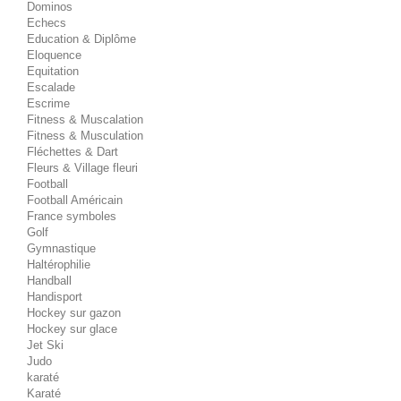
Dominos
Echecs
Education & Diplôme
Eloquence
Equitation
Escalade
Escrime
Fitness & Muscalation
Fitness & Musculation
Fléchettes & Dart
Fleurs & Village fleuri
Football
Football Américain
France symboles
Golf
Gymnastique
Haltérophilie
Handball
Handisport
Hockey sur gazon
Hockey sur glace
Jet Ski
Judo
karaté
Karaté