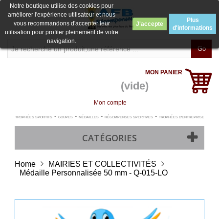
Notre boutique utilise des cookies pour
améliorer l'expérience utilisateur et nous
Plus
vous recommandons d'accepter leur
J'accepte
d'informations
utilisation pour profiter pleinement de votre
navigation.
Go
MON PANIER
(vide)
Mon compte
-
-
-
-
TROPHÉES SPORTIFS
COUPES
MÉDAILLES
RÉCOMPENSES SPORTIVES
TROPHÉES D'ENTREPRISE
CATÉGORIES
Home
MAIRIES ET COLLECTIVITÉS
Médaille Personnalisée 50 mm - Q-015-LO