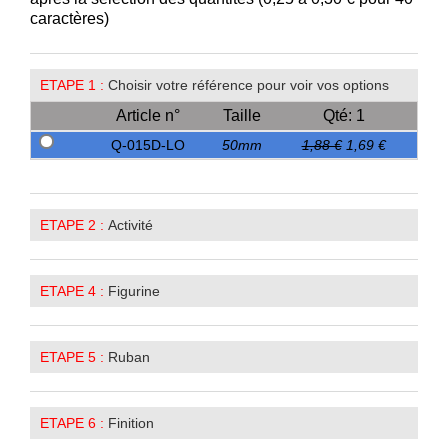
caractères)
ETAPE 1 :
Choisir votre référence pour voir vos options
Article n°
Taille
Qté: 1
Q-015D-LO
50mm
1,88 €
1,69 €
ETAPE 2 :
Activité
ETAPE 4 :
Figurine
ETAPE 5 :
Ruban
ETAPE 6 :
Finition