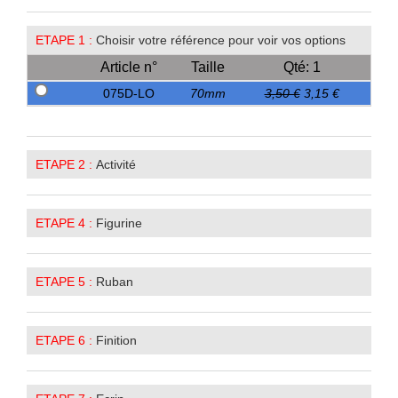
ETAPE 1 :
Choisir votre référence pour voir vos options
Article n°
Taille
Qté: 1
075D-LO
70mm
3,50 €
3,15 €
ETAPE 2 :
Activité
ETAPE 4 :
Figurine
ETAPE 5 :
Ruban
ETAPE 6 :
Finition