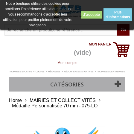
Notre boutique utilise des cookies pour
améliorer l'expérience utilisateur et nous
Plus
vous recommandons d'accepter leur
J'accepte
d'informations
utilisation pour profiter pleinement de votre
navigation.
Go
MON PANIER
(vide)
Mon compte
-
-
-
-
TROPHÉES SPORTIFS
COUPES
MÉDAILLES
RÉCOMPENSES SPORTIVES
TROPHÉES D'ENTREPRISE
CATÉGORIES
Home
MAIRIES ET COLLECTIVITÉS
Médaille Personnalisée 70 mm - 075-LO