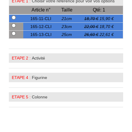
ETAPE 1 :
Choisir votre référence pour voir vos options
Article n°
Taille
Qté: 1
165-11-CLI
21cm
18,70 €
15,90 €
165-12-CLI
23cm
22,00 €
18,70 €
165-13-CLI
25cm
26,60 €
22,61 €
ETAPE 2 :
Activité
ETAPE 4 :
Figurine
ETAPE 5 :
Colonne