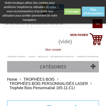
Notre boutique utilise des cookies pour
améliorer l'expérience utilisateur et nous
Plus
vous recommandons d'accepter leur
J'accepte
d'informations
utilisation pour profiter pleinement de votre
navigation.
Go
MON PANIER
(vide)
Mon compte
-
-
-
-
TROPHÉES SPORTIFS
COUPES
MÉDAILLES
RÉCOMPENSES SPORTIVES
TROPHÉES D'ENTREPRISE
CATÉGORIES
Home
TROPHÉES BOIS
TROPHÉES BOIS PERSONNALISÉS LASER
Trophée Bois Personnalisé 165-11-CLI