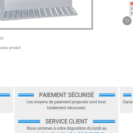
I
V
v
14
veau produit