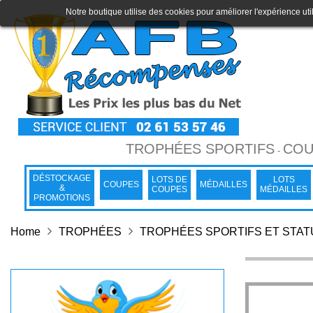
Notre boutique utilise des cookies pour améliorer l'expérience uti
TROPHÉES SPORTIFS
COU
-
DÉSTOCKAGE
LOTS DE
LOTS
COUPES
MÉDAILLES
&
COUPES
MÉDAILLES
PROMOTIONS
Home
TROPHÉES
TROPHÉES SPORTIFS ET STA