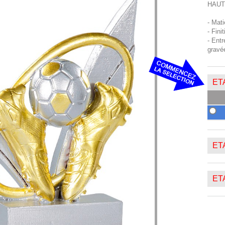
HAUT
- Mat
- Fini
- Entr
gravé
ETA
ETA
ETA