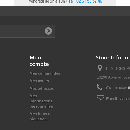
Mon
Store Inform
compte
LES BONS POI
Mes commandes
13290 Aix-en-Prov
Mes avoirs
Call us now:
0
Mes adresses
Mes
E-mail :
cont
informations
personnelles
Mes bons de
réduction