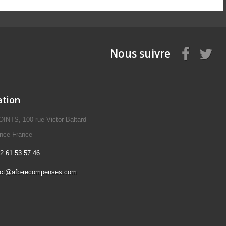
Nous suivre
ation
NTS, 100 rue Victor Baltard
ence France
2 61 53 57 46
act@afb-recompenses.com