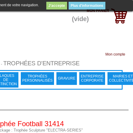
ment de votre navigation.
J'accepte
Plus d'informations
MON PANIER
(vide)
Mon compte
TROPHÉES D'ENTREPRISE
-
LAQUES
TROPHÉES
ENTREPRISE
MAIRIES ET
GRAVURE
DE
PERSONNALISÉS
CORPORATE
COLLECTIVIT
STINCTION
phée Football 31414
ckage : Trophée Sculpture "ELECTRA-SERIES"