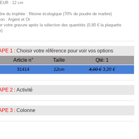
EUR : 12 cm
ière du trophée : Résine écologique (70% de poudre de marbre)
tion : Argent et Or
er votre gravure après la sélection des quantités (0,80 € la plaquette
e)
PE 1 :
Choisir votre référence pour voir vos options
Article n°
Taille
Qté: 1
31414
12cm
4,00 €
3,20 €
PE 2 :
Activité
PE 3 :
Colonne