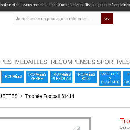
lisateur et nous vous recommandons d'accepter leur utilisation pour profiter pleine
Go
PES
MÉDAILLES
RÉCOMPENSES SPORTIVES
-
-
ASSIETTES
P
TROPHÉES
TROPHÉES
TROPHÉES
TROPHÉES
&
VERRE
PLEXIGLAS
BOIS
PLATEAUX
DI
TUETTES
Trophée Football 31414
Tro
Désto