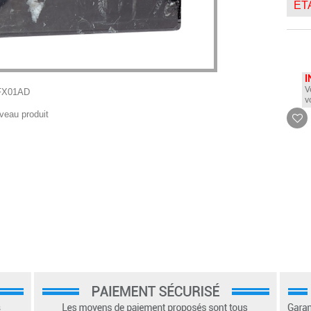
ETA
I
V
FX01AD
v
veau produit