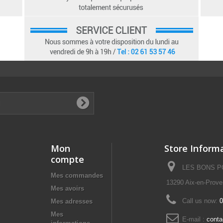
Mon
Store Inform
compte
LES BONS POI
Mes commandes
13290 Aix-en-Prov
Mes avoirs
Call us now:
0
Mes adresses
Mes
E-mail :
cont