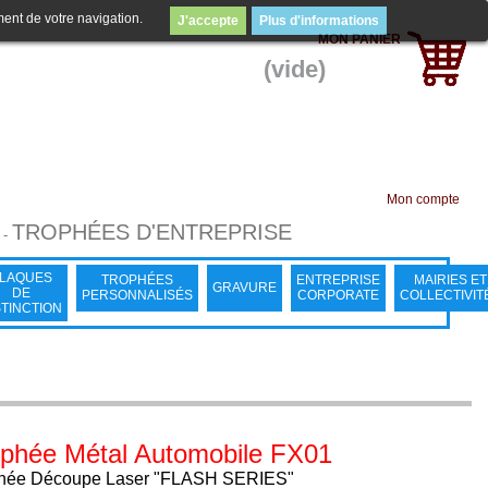
ment de votre navigation.
J'accepte
Plus d'informations
MON PANIER
(vide)
Mon compte
TROPHÉES D'ENTREPRISE
-
LAQUES
TROPHÉES
ENTREPRISE
MAIRIES ET
GRAVURE
DE
PERSONNALISÉS
CORPORATE
COLLECTIVIT
STINCTION
ophée Métal Automobile FX01
hée Découpe Laser "FLASH SERIES"