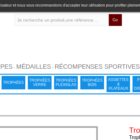
lisateur et nous vous recommandons d'accepter leur utilisation pour profiter pleine
Go
PES
MÉDAILLES
RÉCOMPENSES SPORTIVES
-
-
ASSIETTES
P
TROPHÉES
TROPHÉES
TROPHÉES
TROPHÉES
&
VERRE
PLEXIGLAS
BOIS
PLATEAUX
DI
Tr
Trop