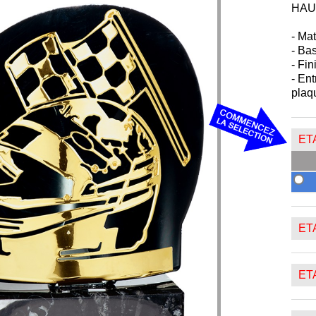
HAU
- Mat
- Ba
- Fin
- Ent
plaq
ETA
ETA
ETA