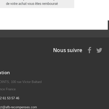
Nous suivre
ation
NTS, 100 rue Victor Baltard
ence France
2 61 53 57 46
act@afb-recompenses.com