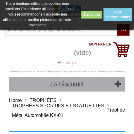
Notre boutique utilise des cookies pour
améliorer l'expérience utilisateur et nous
Plus
vous recommandons d'accepter leur
J'accepte
d'informations
utilisation pour profiter pleinement de votre
navigation.
Go
MON PANIER
(vide)
Mon compte
-
-
-
-
TROPHÉES SPORTIFS
COUPES
MÉDAILLES
RÉCOMPENSES SPORTIVES
TROPHÉES D'ENTREPRISE
CATÉGORIES
Home
TROPHÉES
TROPHÉES SPORTIFS ET STATUETTES
Trophée
Métal Automobile KX-01