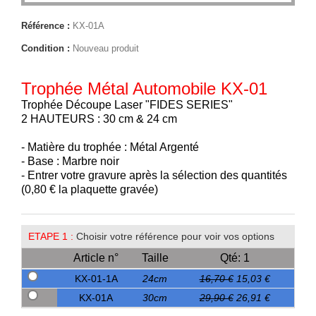
Référence :
KX-01A
Condition :
Nouveau produit
Trophée Métal Automobile KX-01
Trophée Découpe Laser "FIDES SERIES"
2 HAUTEURS : 30 cm & 24 cm
- Matière du trophée : Métal Argenté
- Base : Marbre noir
- Entrer votre gravure après la sélection des quantités
(0,80 € la plaquette gravée)
ETAPE 1 :
Choisir votre référence pour voir vos options
Article n°
Taille
Qté: 1
KX-01-1A
24cm
16,70 €
15,03 €
KX-01A
30cm
29,90 €
26,91 €