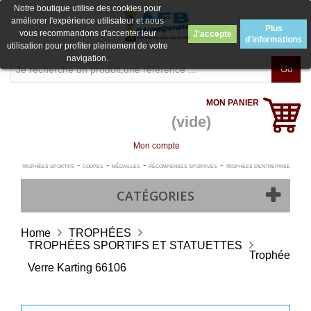
Notre boutique utilise des cookies pour
améliorer l'expérience utilisateur et nous
Plus
vous recommandons d'accepter leur
J'accepte
d'informations
utilisation pour profiter pleinement de votre
navigation.
Go
MON PANIER
(vide)
Mon compte
-
-
-
-
TROPHÉES SPORTIFS
COUPES
MÉDAILLES
RÉCOMPENSES SPORTIVES
TROPHÉES D'ENTREPRISE
CATÉGORIES
Home
TROPHÉES
TROPHÉES SPORTIFS ET STATUETTES
Trophée
Verre Karting 66106