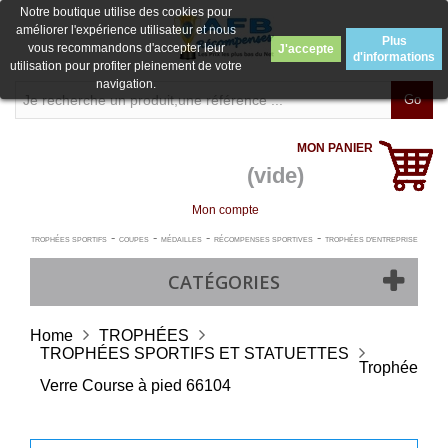
Notre boutique utilise des cookies pour
améliorer l'expérience utilisateur et nous
Plus
vous recommandons d'accepter leur
J'accepte
d'informations
utilisation pour profiter pleinement de votre
navigation.
Go
MON PANIER
(vide)
Mon compte
-
-
-
-
TROPHÉES SPORTIFS
COUPES
MÉDAILLES
RÉCOMPENSES SPORTIVES
TROPHÉES D'ENTREPRISE
CATÉGORIES
Home
TROPHÉES
TROPHÉES SPORTIFS ET STATUETTES
Trophée
Verre Course à pied 66104