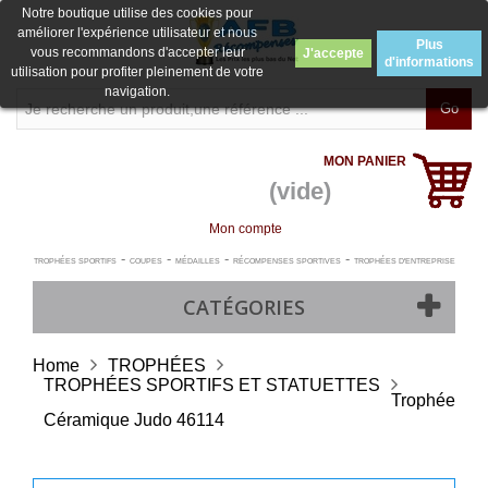
Notre boutique utilise des cookies pour
améliorer l'expérience utilisateur et nous
Plus
vous recommandons d'accepter leur
J'accepte
d'informations
utilisation pour profiter pleinement de votre
navigation.
Go
MON PANIER
(vide)
Mon compte
-
-
-
-
TROPHÉES SPORTIFS
COUPES
MÉDAILLES
RÉCOMPENSES SPORTIVES
TROPHÉES D'ENTREPRISE
CATÉGORIES
Home
TROPHÉES
TROPHÉES SPORTIFS ET STATUETTES
Trophée
Céramique Judo 46114