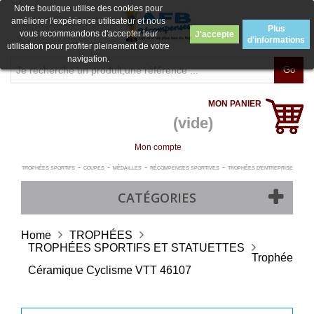
Notre boutique utilise des cookies pour
améliorer l'expérience utilisateur et nous
Plus
vous recommandons d'accepter leur
J'accepte
d'informations
utilisation pour profiter pleinement de votre
navigation.
Go
MON PANIER
(vide)
Mon compte
-
-
-
-
TROPHÉES SPORTIFS
COUPES
MÉDAILLES
RÉCOMPENSES SPORTIVES
TROPHÉES D'ENTREPRISE
CATÉGORIES
Home
TROPHÉES
TROPHÉES SPORTIFS ET STATUETTES
Trophée
Céramique Cyclisme VTT 46107