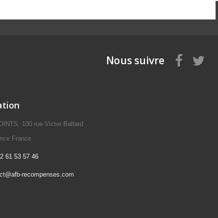
Nous suivre
ation
NTS, 100 rue Victor Baltard
ence France
2 61 53 57 46
act@afb-recompenses.com