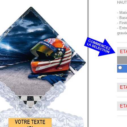
HAUT
- Mat
- Bas
- Fini
- Entr
gravé
ETA
ETA
ETA