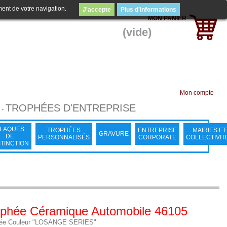
ment de votre navigation.
J'accepte
Plus d'informations
MON PANIER
(vide)
Mon compte
TROPHÉES D'ENTREPRISE
-
LAQUES
TROPHÉES
ENTREPRISE
MAIRIES ET
GRAVURE
DE
PERSONNALISÉS
CORPORATE
COLLECTIVIT
STINCTION
ophée Céramique Automobile 46105
hée Couleur "LOSANGE SERIES"