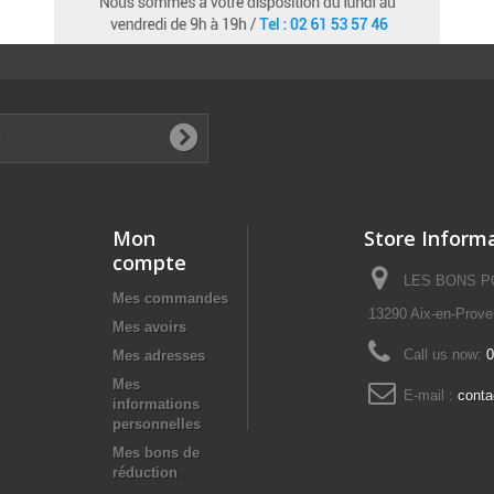
Mon
Store Inform
compte
LES BONS POI
Mes commandes
13290 Aix-en-Prov
Mes avoirs
Call us now:
0
Mes adresses
Mes
E-mail :
cont
informations
personnelles
Mes bons de
réduction