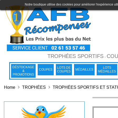
Notre boutique utilise des cookies pour améliorer l'expérience uti
TROPHÉES SPORTIFS
COU
-
DÉSTOCKAGE
LOTS DE
LOTS
COUPES
MÉDAILLES
&
COUPES
MÉDAILLES
PROMOTIONS
Home
TROPHÉES
TROPHÉES SPORTIFS ET STA