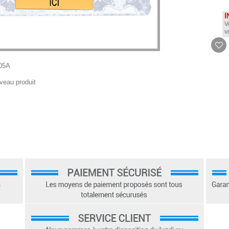
I
V
v
05A
veau produit