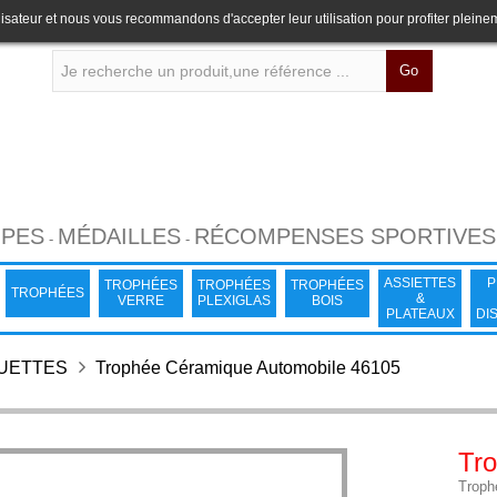
lisateur et nous vous recommandons d'accepter leur utilisation pour profiter pleine
Go
PES
MÉDAILLES
RÉCOMPENSES SPORTIVES
-
-
ASSIETTES
P
TROPHÉES
TROPHÉES
TROPHÉES
TROPHÉES
&
VERRE
PLEXIGLAS
BOIS
PLATEAUX
DI
TUETTES
Trophée Céramique Automobile 46105
Tr
Trop