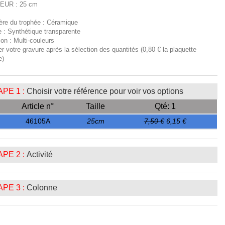
EUR : 25 cm
ière du trophée : Céramique
e : Synthétique transparente
tion : Multi-couleurs
er votre gravure après la sélection des quantités (0,80 € la plaquette
e)
PE 1 :
Choisir votre référence pour voir vos options
Article n°
Taille
Qté: 1
46105A
25cm
7,50 €
6,15 €
PE 2 :
Activité
PE 3 :
Colonne