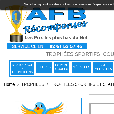
Notre boutique utilise des cookies pour améliorer l'expérience uti
TROPHÉES SPORTIFS
COU
-
DÉSTOCKAGE
LOTS DE
LOTS
COUPES
MÉDAILLES
&
COUPES
MÉDAILLES
PROMOTIONS
Home
TROPHÉES
TROPHÉES SPORTIFS ET STA