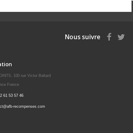
Nous suivre
ation
NTS, 100 rue Victor Baltard
ence France
2 61 53 57 46
act@afb-recompenses.com