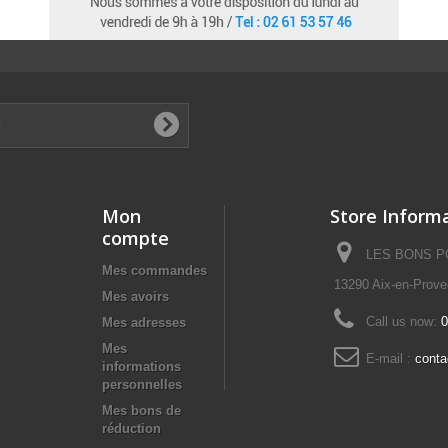
Mon
Store Inform
compte
LES BONS POI
Mes commandes
13290 Aix-en-Prov
Mes avoirs
Call us now:
0
Mes adresses
Mes
E-mail :
cont
informations
personnelles
Mes bons de
réduction