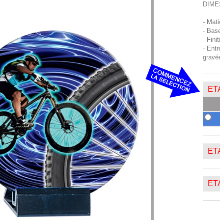
DIME
- Mat
- Base
- Fini
- Entr
gravé
ETA
ETA
ETA