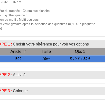
SIONS : 16 cm
ière du trophée : Céramique blanche
 : Synthétique noir
tion du motif : Multi-couleurs
er votre gravure après la sélection des quantités (0,80 € la plaquette
e)
PE 1 :
Choisir votre référence pour voir vos options
Article n°
Taille
Qté: 1
B09
16cm
5,10 €
4,59 €
PE 2 :
Activité
PE 3 :
Colonne