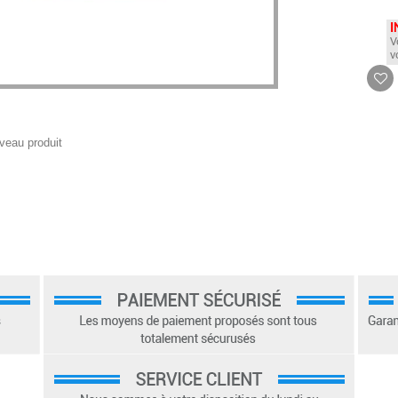
I
V
v
veau produit