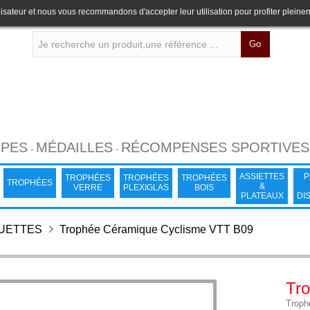
lisateur et nous vous recommandons d'accepter leur utilisation pour profiter pleine
Go
PES
MÉDAILLES
RÉCOMPENSES SPORTIVES
-
-
ASSIETTES
P
TROPHÉES
TROPHÉES
TROPHÉES
TROPHÉES
&
VERRE
PLEXIGLAS
BOIS
PLATEAUX
DI
TUETTES
Trophée Céramique Cyclisme VTT B09
Tr
Troph