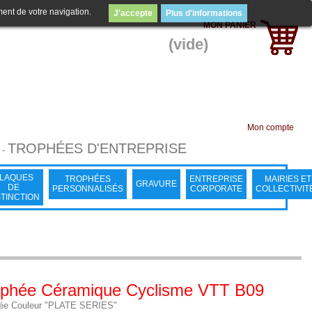
ment de votre navigation.
J'accepte
Plus d'informations
MON PANIER
(vide)
Mon compte
TROPHÉES D'ENTREPRISE
-
LAQUES
TROPHÉES
ENTREPRISE
MAIRIES ET
GRAVURE
DE
PERSONNALISÉS
CORPORATE
COLLECTIVIT
STINCTION
ophée Céramique Cyclisme VTT B09
ée Couleur "PLATE SERIES"