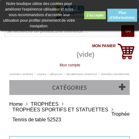
Notre boutique utilise des cookies pour
améliorer l'expérience utilisateur et nous
Plus
vous recommandons d'accepter leur
J'accepte
d'informations
utilisation pour profiter pleinement de votre
navigation.
Go
MON PANIER
(vide)
Mon compte
-
-
-
-
TROPHÉES SPORTIFS
COUPES
MÉDAILLES
RÉCOMPENSES SPORTIVES
TROPHÉES D'ENTREPRISE
CATÉGORIES
Home
TROPHÉES
TROPHÉES SPORTIFS ET STATUETTES
Trophée
Tennis de table 52523