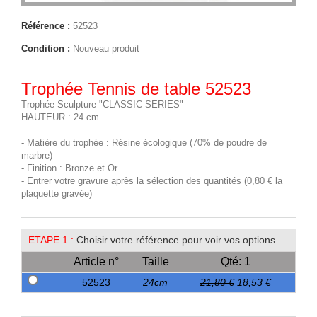
Référence :
52523
Condition :
Nouveau produit
Trophée Tennis de table 52523
Trophée Sculpture "CLASSIC SERIES"
HAUTEUR : 24 cm
- Matière du trophée : Résine écologique (70% de poudre de
marbre)
- Finition : Bronze et Or
- Entrer votre gravure après la sélection des quantités (0,80 € la
plaquette gravée)
ETAPE 1 :
Choisir votre référence pour voir vos options
Article n°
Taille
Qté: 1
52523
24cm
21,80 €
18,53 €