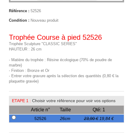
Référence :
52526
Condition :
Nouveau produit
Trophée Course à pied 52526
Trophée Sculpture "CLASSIC SERIES"
HAUTEUR : 26 cm
- Matière du trophée : Résine écologique (70% de poudre de
marbre)
- Finition : Bronze et Or
- Entrer votre gravure après la sélection des quantités (0,80 € la
plaquette gravée)
ETAPE 1 :
Choisir votre référence pour voir vos options
Article n°
Taille
Qté: 1
52526
26cm
23,90 €
19,84 €