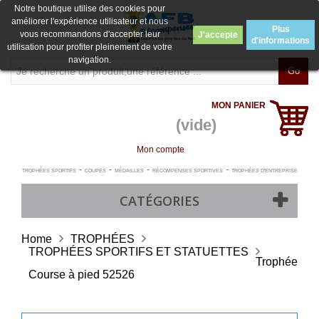
Notre boutique utilise des cookies pour
améliorer l'expérience utilisateur et nous
Plus
vous recommandons d'accepter leur
J'accepte
d'informations
utilisation pour profiter pleinement de votre
navigation.
Go
MON PANIER
(vide)
Mon compte
-
-
-
-
TROPHÉES SPORTIFS
COUPES
MÉDAILLES
RÉCOMPENSES SPORTIVES
TROPHÉES D'ENTREPRISE
CATÉGORIES
Home
TROPHÉES
TROPHÉES SPORTIFS ET STATUETTES
Trophée
Course à pied 52526