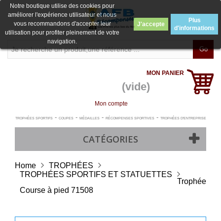
Notre boutique utilise des cookies pour
améliorer l'expérience utilisateur et nous
Plus
vous recommandons d'accepter leur
J'accepte
d'informations
utilisation pour profiter pleinement de votre
navigation.
Go
MON PANIER
(vide)
Mon compte
-
-
-
-
TROPHÉES SPORTIFS
COUPES
MÉDAILLES
RÉCOMPENSES SPORTIVES
TROPHÉES D'ENTREPRISE
CATÉGORIES
Home
TROPHÉES
TROPHÉES SPORTIFS ET STATUETTES
Trophée
Course à pied 71508