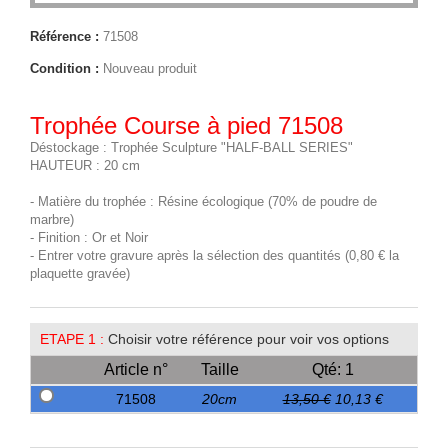
Référence :
71508
Condition :
Nouveau produit
Trophée Course à pied 71508
Déstockage : Trophée Sculpture "HALF-BALL SERIES"
HAUTEUR : 20 cm
- Matière du trophée : Résine écologique (70% de poudre de
marbre)
- Finition : Or et Noir
- Entrer votre gravure après la sélection des quantités (0,80 € la
plaquette gravée)
ETAPE 1 :
Choisir votre référence pour voir vos options
Article n°
Taille
Qté: 1
71508
20cm
13,50 €
10,13 €