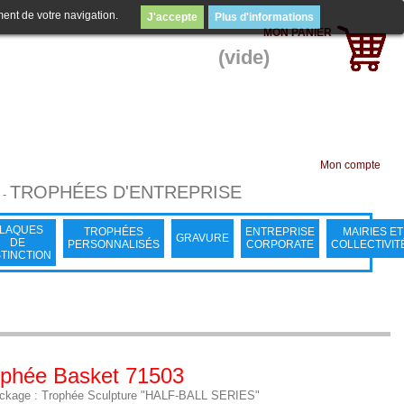
ment de votre navigation.
J'accepte
Plus d'informations
MON PANIER
(vide)
Mon compte
TROPHÉES D'ENTREPRISE
-
LAQUES
TROPHÉES
ENTREPRISE
MAIRIES ET
GRAVURE
DE
PERSONNALISÉS
CORPORATE
COLLECTIVIT
STINCTION
ophée Basket 71503
ckage : Trophée Sculpture "HALF-BALL SERIES"