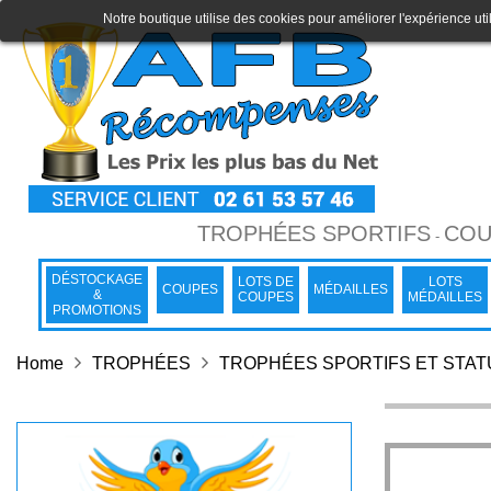
Notre boutique utilise des cookies pour améliorer l'expérience uti
TROPHÉES SPORTIFS
COU
-
DÉSTOCKAGE
LOTS DE
LOTS
COUPES
MÉDAILLES
&
COUPES
MÉDAILLES
PROMOTIONS
Home
TROPHÉES
TROPHÉES SPORTIFS ET STA