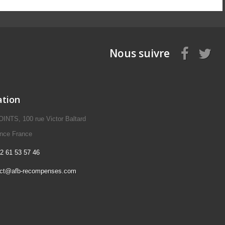
Nous suivre
ation
NTS, 100 rue Victor Baltard
ence France
2 61 53 57 46
act@afb-recompenses.com