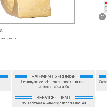
I
V
v
03
veau produit