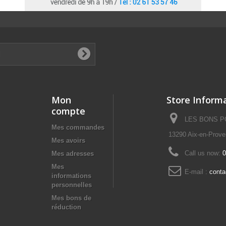
Mon
Store Inform
compte
LES BONS POI
Mes commandes
13290 Aix-en-Prov
Mes avoirs
Call us now:
0
Mes adresses
Mes
E-mail :
cont
informations
personnelles
Mes bons de
réduction