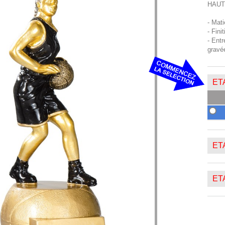
HAUT
- Mat
- Fini
- Entr
gravé
ETA
ETA
ETA