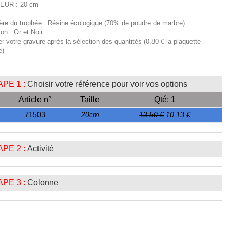
EUR : 20 cm
ière du trophée : Résine écologique (70% de poudre de marbre)
tion : Or et Noir
er votre gravure après la sélection des quantités (0,80 € la plaquette
e)
PE 1 :
Choisir votre référence pour voir vos options
Article n°
Taille
Qté: 1
71503
20cm
13,50 €
10,13 €
PE 2 :
Activité
PE 3 :
Colonne