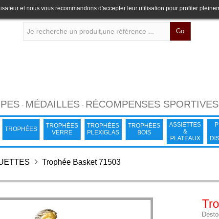
lisateur et nous vous recommandons d'accepter leur utilisation pour profiter pleine
Go
PES
MÉDAILLES
RÉCOMPENSES SPORTIVES
-
-
ASSIETTES
P
TROPHÉES
TROPHÉES
TROPHÉES
TROPHÉES
&
VERRE
PLEXIGLAS
BOIS
PLATEAUX
DI
TUETTES
Trophée Basket 71503
Tr
Désto