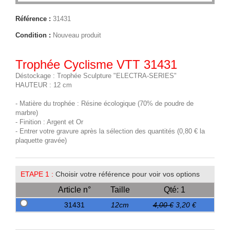
Référence :
31431
Condition :
Nouveau produit
Trophée Cyclisme VTT 31431
Déstockage : Trophée Sculpture "ELECTRA-SERIES"
HAUTEUR : 12 cm
- Matière du trophée : Résine écologique (70% de poudre de
marbre)
- Finition : Argent et Or
- Entrer votre gravure après la sélection des quantités (0,80 € la
plaquette gravée)
ETAPE 1 :
Choisir votre référence pour voir vos options
Article n°
Taille
Qté: 1
31431
12cm
4,00 €
3,20 €