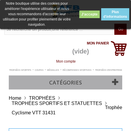
Notre boutique utilise des cookies pour
améliorer l'expérience utilisateur et nous
Plus
vous recommandons d'accepter leur
J'accepte
d'informations
utilisation pour profiter pleinement de votre
navigation.
Go
MON PANIER
(vide)
Mon compte
-
-
-
-
TROPHÉES SPORTIFS
COUPES
MÉDAILLES
RÉCOMPENSES SPORTIVES
TROPHÉES D'ENTREPRISE
CATÉGORIES
Home
TROPHÉES
TROPHÉES SPORTIFS ET STATUETTES
Trophée
Cyclisme VTT 31431