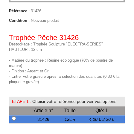
Référence :
31426
Condition :
Nouveau produit
Trophée Pêche 31426
Déstockage : Trophée Sculpture "ELECTRA-SERIES"
HAUTEUR : 12 cm
- Matière du trophée : Résine écologique (70% de poudre de
marbre)
- Finition : Argent et Or
- Entrer votre gravure après la sélection des quantités (0,80 € la
plaquette gravée)
ETAPE 1 :
Choisir votre référence pour voir vos options
Article n°
Taille
Qté: 1
31426
12cm
4,00 €
3,20 €