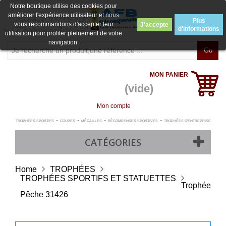
Notre boutique utilise des cookies pour
améliorer l'expérience utilisateur et nous
Plus
vous recommandons d'accepter leur
J'accepte
d'informations
utilisation pour profiter pleinement de votre
navigation.
Go
MON PANIER
(vide)
Mon compte
-
-
-
-
TROPHÉES SPORTIFS
COUPES
MÉDAILLES
RÉCOMPENSES SPORTIVES
TROPHÉES D'ENTREPRISE
CATÉGORIES
Home
TROPHÉES
TROPHÉES SPORTIFS ET STATUETTES
Trophée
Pêche 31426