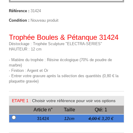
Référence :
31424
Condition :
Nouveau produit
Trophée Boules & Pétanque 31424
Déstockage : Trophée Sculpture "ELECTRA-SERIES"
HAUTEUR : 12 cm
- Matière du trophée : Résine écologique (70% de poudre de
marbre)
- Finition : Argent et Or
- Entrer votre gravure après la sélection des quantités (0,80 € la
plaquette gravée)
ETAPE 1 :
Choisir votre référence pour voir vos options
Article n°
Taille
Qté: 1
31424
12cm
4,00 €
3,20 €