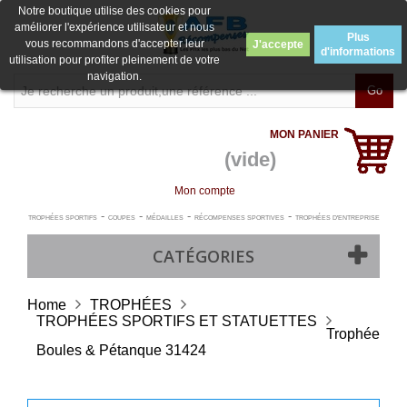
Notre boutique utilise des cookies pour
améliorer l'expérience utilisateur et nous
Plus
vous recommandons d'accepter leur
J'accepte
d'informations
utilisation pour profiter pleinement de votre
navigation.
Go
MON PANIER
(vide)
Mon compte
-
-
-
-
TROPHÉES SPORTIFS
COUPES
MÉDAILLES
RÉCOMPENSES SPORTIVES
TROPHÉES D'ENTREPRISE
CATÉGORIES
Home
TROPHÉES
TROPHÉES SPORTIFS ET STATUETTES
Trophée
Boules & Pétanque 31424