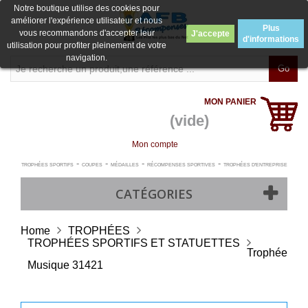
Notre boutique utilise des cookies pour
améliorer l'expérience utilisateur et nous
Plus
vous recommandons d'accepter leur
J'accepte
d'informations
utilisation pour profiter pleinement de votre
navigation.
Go
MON PANIER
(vide)
Mon compte
-
-
-
-
TROPHÉES SPORTIFS
COUPES
MÉDAILLES
RÉCOMPENSES SPORTIVES
TROPHÉES D'ENTREPRISE
CATÉGORIES
Home
TROPHÉES
TROPHÉES SPORTIFS ET STATUETTES
Trophée
Musique 31421