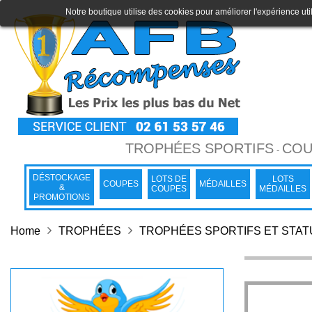
Notre boutique utilise des cookies pour améliorer l'expérience uti
TROPHÉES SPORTIFS
COU
-
DÉSTOCKAGE
LOTS DE
LOTS
COUPES
MÉDAILLES
&
COUPES
MÉDAILLES
PROMOTIONS
Home
TROPHÉES
TROPHÉES SPORTIFS ET STA