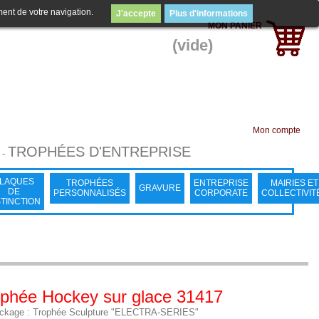
ment de votre navigation.
J'accepte
Plus d'informations
MON PANIER
(vide)
Mon compte
TROPHÉES D'ENTREPRISE
-
LAQUES
TROPHÉES
ENTREPRISE
MAIRIES ET
GRAVURE
DE
PERSONNALISÉS
CORPORATE
COLLECTIVIT
STINCTION
phée Hockey sur glace 31417
ckage : Trophée Sculpture "ELECTRA-SERIES"