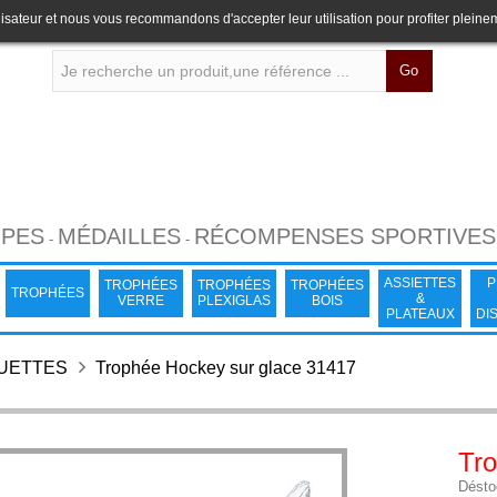
lisateur et nous vous recommandons d'accepter leur utilisation pour profiter pleine
Go
PES
MÉDAILLES
RÉCOMPENSES SPORTIVES
-
-
ASSIETTES
P
TROPHÉES
TROPHÉES
TROPHÉES
TROPHÉES
&
VERRE
PLEXIGLAS
BOIS
PLATEAUX
DI
TUETTES
Trophée Hockey sur glace 31417
Tro
Désto