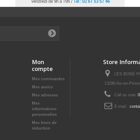
Mon
Store Inform
compte
LES BONS POI
Mes commandes
13290 Aix-en-Prov
Mes avoirs
Call us now:
0
Mes adresses
Mes
E-mail :
cont
informations
personnelles
Mes bons de
réduction