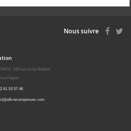
Nous suivre
ation
NTS, 100 rue Victor Baltard
ence France
2 61 53 57 46
act@afb-recompenses.com