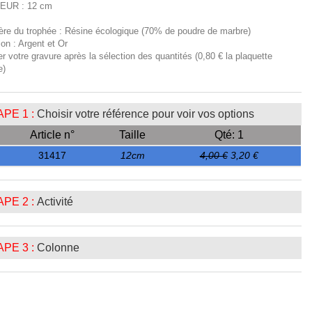
EUR : 12 cm
ière du trophée : Résine écologique (70% de poudre de marbre)
tion : Argent et Or
er votre gravure après la sélection des quantités (0,80 € la plaquette
e)
PE 1 :
Choisir votre référence pour voir vos options
Article n°
Taille
Qté: 1
31417
12cm
4,00 €
3,20 €
PE 2 :
Activité
PE 3 :
Colonne