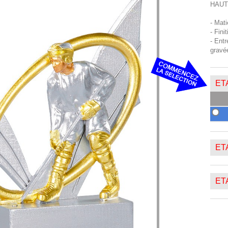
HAUT
- Mat
- Fini
- Entr
gravé
ETA
ETA
ETA