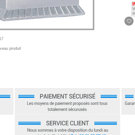
I
V
v
17
veau produit