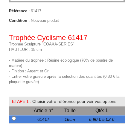
Référence :
61417
Condition :
Nouveau produit
Trophée Cyclisme 61417
Trophée Sculpture "COAXA-SERIES"
HAUTEUR : 15 cm
- Matière du trophée : Résine écologique (70% de poudre de
marbre)
- Finition : Argent et Or
- Entrer votre gravure après la sélection des quantités (0,80 € la
plaquette gravée)
ETAPE 1 :
Choisir votre référence pour voir vos options
Article n°
Taille
Qté: 1
61417
15cm
5,90 €
5,02 €