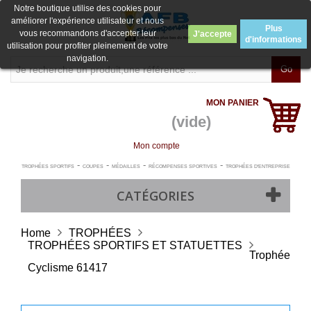
Notre boutique utilise des cookies pour
améliorer l'expérience utilisateur et nous
Plus
vous recommandons d'accepter leur
J'accepte
d'informations
utilisation pour profiter pleinement de votre
navigation.
Go
MON PANIER
(vide)
Mon compte
-
-
-
-
TROPHÉES SPORTIFS
COUPES
MÉDAILLES
RÉCOMPENSES SPORTIVES
TROPHÉES D'ENTREPRISE
CATÉGORIES
Home
TROPHÉES
TROPHÉES SPORTIFS ET STATUETTES
Trophée
Cyclisme 61417