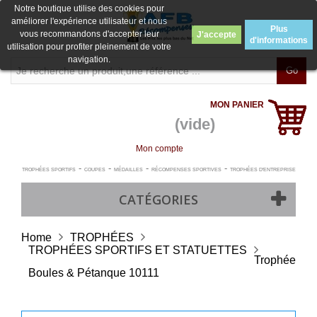
Notre boutique utilise des cookies pour
améliorer l'expérience utilisateur et nous
Plus
vous recommandons d'accepter leur
J'accepte
d'informations
utilisation pour profiter pleinement de votre
navigation.
Go
MON PANIER
(vide)
Mon compte
-
-
-
-
TROPHÉES SPORTIFS
COUPES
MÉDAILLES
RÉCOMPENSES SPORTIVES
TROPHÉES D'ENTREPRISE
CATÉGORIES
Home
TROPHÉES
TROPHÉES SPORTIFS ET STATUETTES
Trophée
Boules & Pétanque 10111