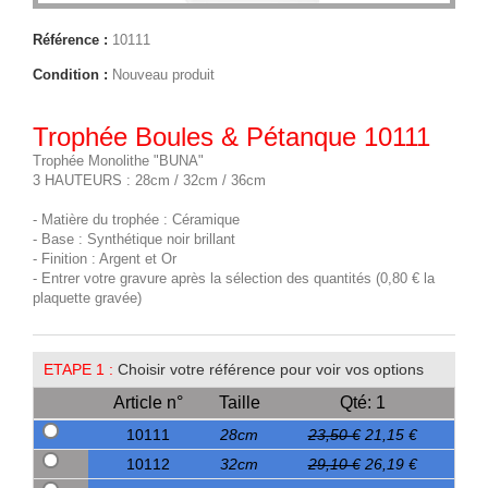
Référence :
10111
Condition :
Nouveau produit
Trophée Boules & Pétanque 10111
Trophée Monolithe "BUNA"
3 HAUTEURS : 28cm / 32cm / 36cm
- Matière du trophée : Céramique
- Base : Synthétique noir brillant
- Finition : Argent et Or
- Entrer votre gravure après la sélection des quantités (0,80 € la
plaquette gravée)
ETAPE 1 :
Choisir votre référence pour voir vos options
Article n°
Taille
Qté: 1
10111
28cm
23,50 €
21,15 €
10112
32cm
29,10 €
26,19 €