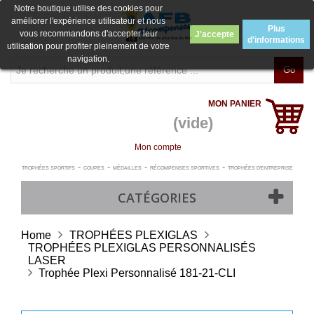
Notre boutique utilise des cookies pour
améliorer l'expérience utilisateur et nous
Plus
vous recommandons d'accepter leur
J'accepte
d'informations
utilisation pour profiter pleinement de votre
navigation.
Go
MON PANIER
(vide)
Mon compte
-
-
-
-
TROPHÉES SPORTIFS
COUPES
MÉDAILLES
RÉCOMPENSES SPORTIVES
TROPHÉES D'ENTREPRISE
CATÉGORIES
Home
TROPHÉES PLEXIGLAS
TROPHÉES PLEXIGLAS PERSONNALISÉS
LASER
Trophée Plexi Personnalisé 181-21-CLI