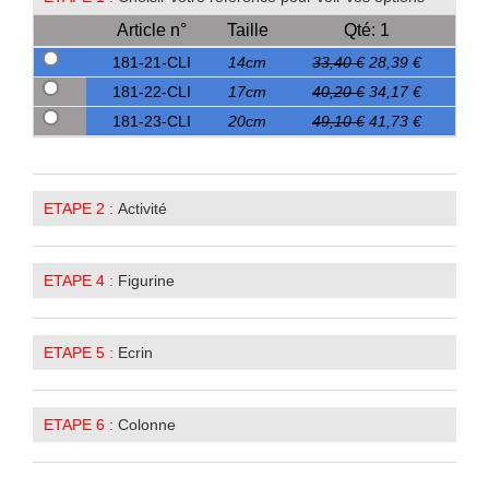
Article n°
Taille
Qté: 1
181-21-CLI
14cm
33,40 €
28,39 €
181-22-CLI
17cm
40,20 €
34,17 €
181-23-CLI
20cm
49,10 €
41,73 €
ETAPE 2 :
Activité
ETAPE 4 :
Figurine
ETAPE 5 :
Ecrin
ETAPE 6 :
Colonne