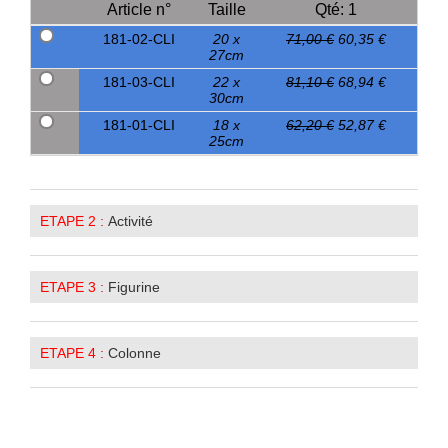
Article n°
Taille
Qté: 1
181-02-CLI
20 x
71,00 €
60,35 €
27cm
181-03-CLI
22 x
81,10 €
68,94 €
30cm
181-01-CLI
18 x
62,20 €
52,87 €
25cm
ETAPE 2 :
Activité
ETAPE 3 :
Figurine
ETAPE 4 :
Colonne