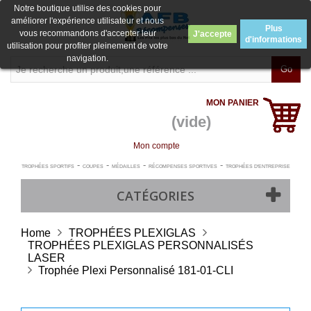
Notre boutique utilise des cookies pour
améliorer l'expérience utilisateur et nous
Plus
vous recommandons d'accepter leur
J'accepte
d'informations
utilisation pour profiter pleinement de votre
navigation.
Go
MON PANIER
(vide)
Mon compte
-
-
-
-
TROPHÉES SPORTIFS
COUPES
MÉDAILLES
RÉCOMPENSES SPORTIVES
TROPHÉES D'ENTREPRISE
CATÉGORIES
Home
TROPHÉES PLEXIGLAS
TROPHÉES PLEXIGLAS PERSONNALISÉS
LASER
Trophée Plexi Personnalisé 181-01-CLI