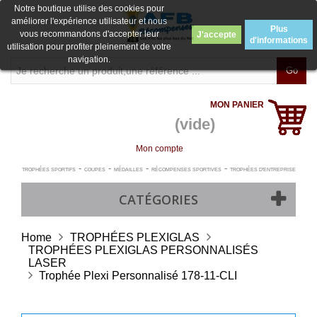
Notre boutique utilise des cookies pour
améliorer l'expérience utilisateur et nous
Plus
vous recommandons d'accepter leur
J'accepte
d'informations
utilisation pour profiter pleinement de votre
navigation.
Go
MON PANIER
(vide)
Mon compte
-
-
-
-
TROPHÉES SPORTIFS
COUPES
MÉDAILLES
RÉCOMPENSES SPORTIVES
TROPHÉES D'ENTREPRISE
CATÉGORIES
Home
TROPHÉES PLEXIGLAS
TROPHÉES PLEXIGLAS PERSONNALISÉS
LASER
Trophée Plexi Personnalisé 178-11-CLI