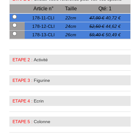
Article n°
Taille
Qté: 1
178-11-CLI
22cm
47,90 €
40,72 €
178-12-CLI
24cm
52,50 €
44,62 €
178-13-CLI
26cm
59,40 €
50,49 €
ETAPE 2 :
Activité
ETAPE 3 :
Figurine
ETAPE 4 :
Ecrin
ETAPE 5 :
Colonne