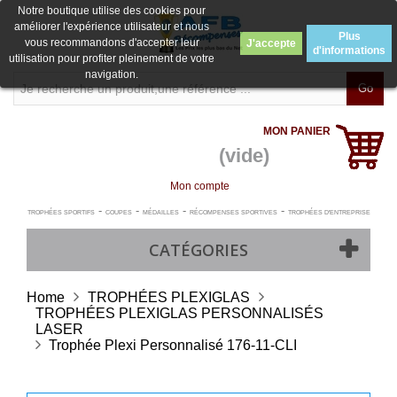
Notre boutique utilise des cookies pour
améliorer l'expérience utilisateur et nous
Plus
vous recommandons d'accepter leur
J'accepte
d'informations
utilisation pour profiter pleinement de votre
navigation.
Go
MON PANIER
(vide)
Mon compte
-
-
-
-
TROPHÉES SPORTIFS
COUPES
MÉDAILLES
RÉCOMPENSES SPORTIVES
TROPHÉES D'ENTREPRISE
CATÉGORIES
Home
TROPHÉES PLEXIGLAS
TROPHÉES PLEXIGLAS PERSONNALISÉS
LASER
Trophée Plexi Personnalisé 176-11-CLI