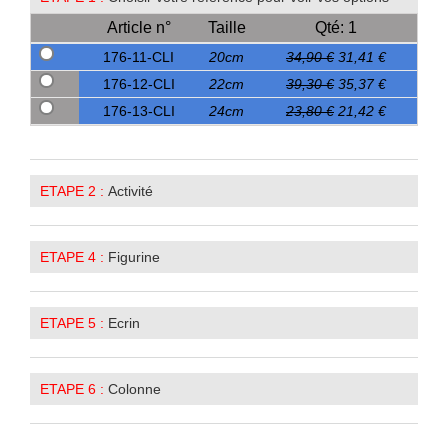
Article n°
Taille
Qté: 1
176-11-CLI
20cm
34,90 €
31,41 €
176-12-CLI
22cm
39,30 €
35,37 €
176-13-CLI
24cm
23,80 €
21,42 €
ETAPE 2 :
Activité
ETAPE 4 :
Figurine
ETAPE 5 :
Ecrin
ETAPE 6 :
Colonne