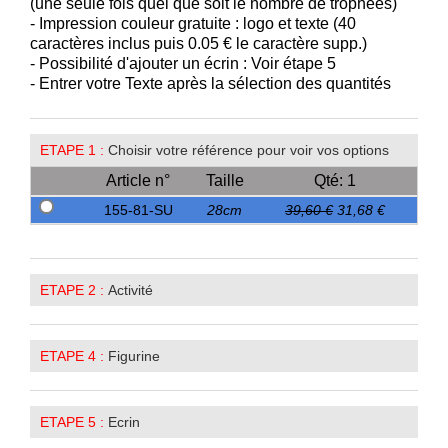
(une seule fois quel que soit le nombre de trophées)
- Impression couleur gratuite : logo et texte (40
caractères inclus puis 0.05 € le caractère supp.)
- Possibilité d'ajouter un écrin : Voir étape 5
- Entrer votre Texte après la sélection des quantités
ETAPE 1 :
Choisir votre référence pour voir vos options
Article n°
Taille
Qté: 1
155-81-SU
28cm
39,60 €
31,68 €
ETAPE 2 :
Activité
ETAPE 4 :
Figurine
ETAPE 5 :
Ecrin