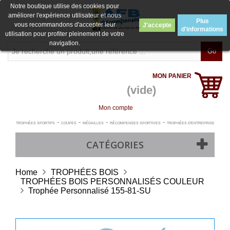
Notre boutique utilise des cookies pour
améliorer l'expérience utilisateur et nous
Plus
vous recommandons d'accepter leur
J'accepte
d'informations
utilisation pour profiter pleinement de votre
navigation.
Go
MON PANIER
(vide)
Mon compte
-
-
-
-
TROPHÉES SPORTIFS
COUPES
MÉDAILLES
RÉCOMPENSES SPORTIVES
TROPHÉES D'ENTREPRISE
CATÉGORIES
Home
TROPHÉES BOIS
TROPHÉES BOIS PERSONNALISÉS COULEUR
Trophée Personnalisé 155-81-SU