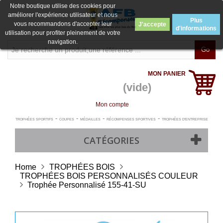
Notre boutique utilise des cookies pour
améliorer l'expérience utilisateur et nous
Plus
vous recommandons d'accepter leur
J'accepte
d'informations
utilisation pour profiter pleinement de votre
navigation.
Go
MON PANIER
(vide)
Mon compte
-
-
-
-
TROPHÉES SPORTIFS
COUPES
MÉDAILLES
RÉCOMPENSES SPORTIVES
TROPHÉES D'ENTREPRISE
CATÉGORIES
Home
TROPHÉES BOIS
TROPHÉES BOIS PERSONNALISÉS COULEUR
Trophée Personnalisé 155-41-SU