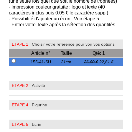
(une seule fois quel que soit le nombre de trophées)
- Impression couleur gratuite : logo et texte (40
caractères inclus puis 0.05 € le caractère supp.)
- Possibilité d'ajouter un écrin : Voir étape 5
- Entrer votre Texte après la sélection des quantités
ETAPE 1 :
Choisir votre référence pour voir vos options
Article n°
Taille
Qté: 1
155-41-SU
21cm
26,60 €
22,61 €
ETAPE 2 :
Activité
ETAPE 4 :
Figurine
ETAPE 5 :
Ecrin