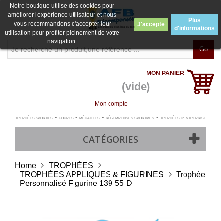
Notre boutique utilise des cookies pour
améliorer l'expérience utilisateur et nous
Plus
vous recommandons d'accepter leur
J'accepte
d'informations
utilisation pour profiter pleinement de votre
navigation.
Go
MON PANIER
(vide)
Mon compte
-
-
-
-
TROPHÉES SPORTIFS
COUPES
MÉDAILLES
RÉCOMPENSES SPORTIVES
TROPHÉES D'ENTREPRISE
CATÉGORIES
Home
TROPHÉES
TROPHÉES APPLIQUES & FIGURINES
Trophée
Personnalisé Figurine 139-55-D