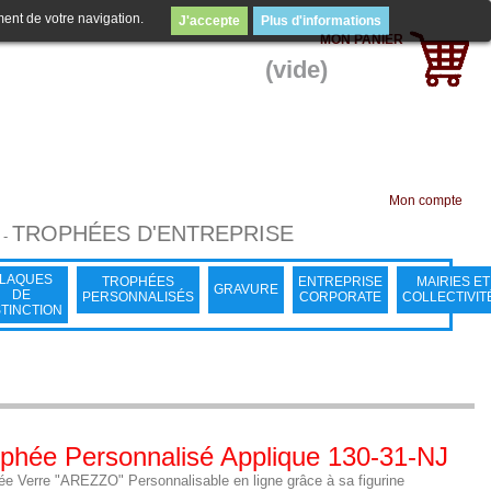
ment de votre navigation.
J'accepte
Plus d'informations
MON PANIER
(vide)
Mon compte
TROPHÉES D'ENTREPRISE
-
LAQUES
TROPHÉES
ENTREPRISE
MAIRIES ET
GRAVURE
DE
PERSONNALISÉS
CORPORATE
COLLECTIVIT
STINCTION
phée Personnalisé Applique 130-31-NJ
ée Verre "AREZZO" Personnalisable en ligne grâce à sa figurine