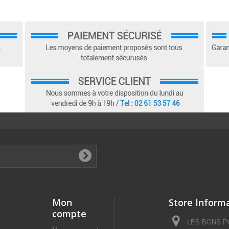
Mon
Store Inform
compte
LES BONS POI