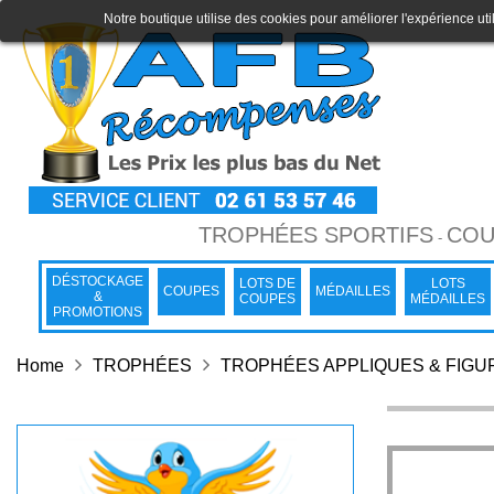
Notre boutique utilise des cookies pour améliorer l'expérience uti
TROPHÉES SPORTIFS
COU
-
DÉSTOCKAGE
LOTS DE
LOTS
COUPES
MÉDAILLES
&
COUPES
MÉDAILLES
PROMOTIONS
Home
TROPHÉES
TROPHÉES APPLIQUES & FIGU