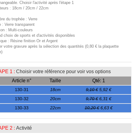
hangeable. Choisir l'activité après l'étape 1
teurs : 18cm / 20cm / 22cm
ère du trophée : Verre
 : Verre transparent
tion : Multi-couleurs
d choix de sports et d'activités disponibles
ique : Résine finition Or et Argent
er votre gravure après la sélection des quantités (0,80 € la plaquette
e)
PE 1 :
Choisir votre référence pour voir vos options
Article n°
Taille
Qté: 1
130-31
18cm
9,10 €
5,92 €
130-32
20cm
9,70 €
6,31 €
130-33
22cm
10,20 €
6,63 €
PE 2 :
Activité