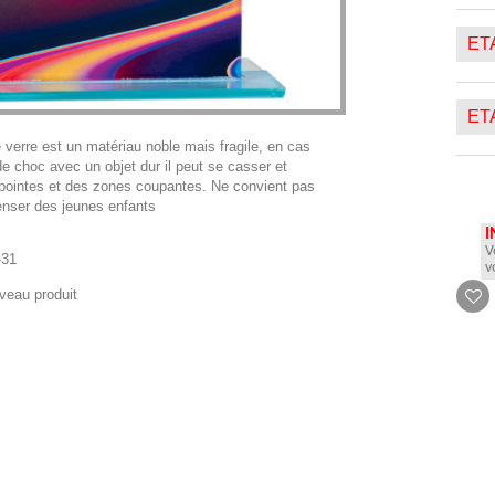
ETA
ETA
e verre est un matériau noble mais fragile, en cas
e choc avec un objet dur il peut se casser et
 pointes et des zones coupantes. Ne convient pas
nser des jeunes enfants
I
V
-31
v
veau produit