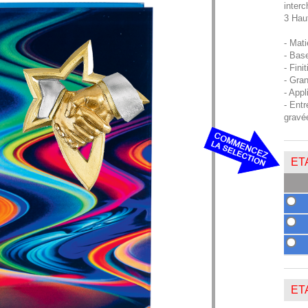
interc
3 Hau
- Mati
- Base
- Fini
- Gran
- Appl
- Entr
gravé
ETA
ETA