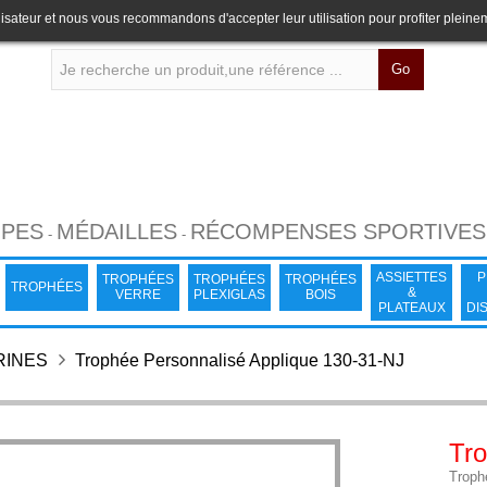
lisateur et nous vous recommandons d'accepter leur utilisation pour profiter pleine
Go
PES
MÉDAILLES
RÉCOMPENSES SPORTIVES
-
-
ASSIETTES
P
TROPHÉES
TROPHÉES
TROPHÉES
TROPHÉES
&
VERRE
PLEXIGLAS
BOIS
PLATEAUX
DI
RINES
Trophée Personnalisé Applique 130-31-NJ
Tro
Troph