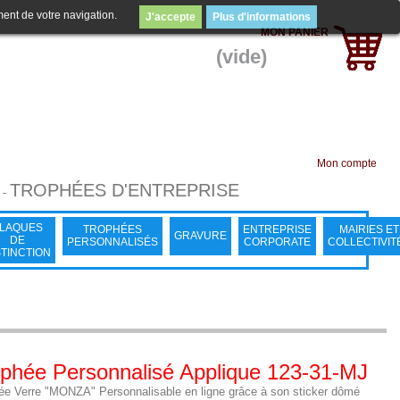
ment de votre navigation.
J'accepte
Plus d'informations
MON PANIER
(vide)
Mon compte
TROPHÉES D'ENTREPRISE
-
LAQUES
TROPHÉES
ENTREPRISE
MAIRIES ET
GRAVURE
DE
PERSONNALISÉS
CORPORATE
COLLECTIVIT
STINCTION
phée Personnalisé Applique 123-31-MJ
ée Verre "MONZA" Personnalisable en ligne grâce à son sticker dômé