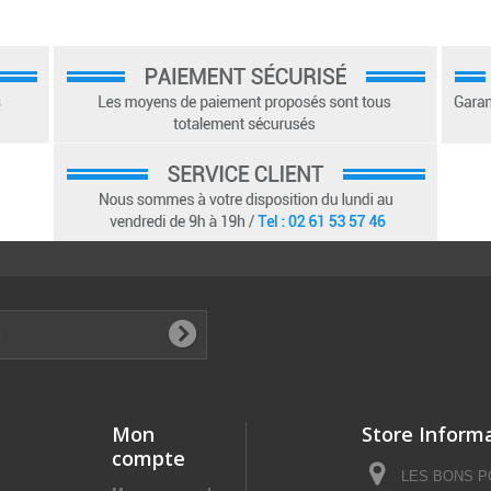
Mon
Store Inform
compte
LES BONS POI