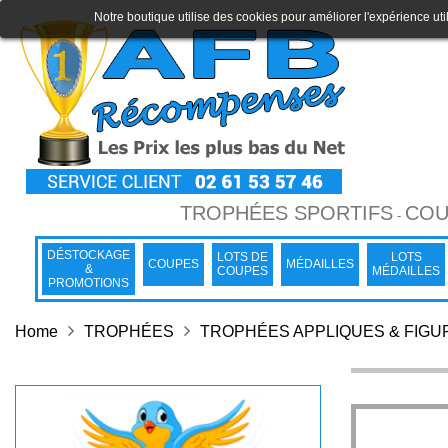
Notre boutique utilise des cookies pour améliorer l'expérience uti
TROPHÉES SPORTIFS
COU
-
DÉSTOCKAGE
LOTS DE
LOTS
COUPES
MÉDAILLES
&
COUPES
MÉDAILLES
PROMOTIONS
Home
TROPHÉES
TROPHÉES APPLIQUES & FIGU