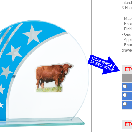
interc
3 Hau
- Mati
- Base
- Fini
- Gran
- Appl
- Entr
gravé
ETA
ETA