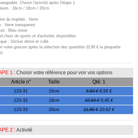
hangeable. Choisir l'activité après l'étape 1
teurs : 16cm / 18cm / 20cm
ère du trophée : Verre
 : Verre transparent
tion : Bleu miroir
d choix de sports et d'activités disponibles
ique : Sticker dômé et collé.
er votre gravure après la sélection des quantités (0,80 € la plaquette
e)
PE 1 :
Choisir votre référence pour voir vos options
Article n°
Taille
Qté: 1
123-31
16cm
9,50 €
8,55 €
123-32
18cm
10,50 €
9,45 €
123-33
20cm
11,80 €
10,62 €
PE 2 :
Activité