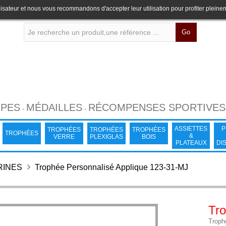
lisateur et nous vous recommandons d'accepter leur utilisation pour profiter pleine
Go
PES
MÉDAILLES
RÉCOMPENSES SPORTIVES
-
-
ASSIETTES
P
TROPHÉES
TROPHÉES
TROPHÉES
TROPHÉES
&
VERRE
PLEXIGLAS
BOIS
PLATEAUX
DI
RINES
Trophée Personnalisé Applique 123-31-MJ
Tro
Troph