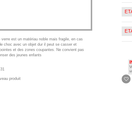
ETA
ETA
e verre est un matériau noble mais fragile, en cas
e choc avec un objet dur il peut se casser et
 pointes et des zones coupantes. Ne convient pas
nser des jeunes enfants
I
V
-31
v
veau produit