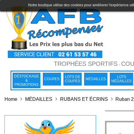
Notre boutique utilise des cookies pour améliorer l'expérience uti
TROPHÉES SPORTIFS
COU
-
DÉSTOCKAGE
LOTS DE
LOTS
COUPES
MÉDAILLES
&
COUPES
MÉDAILLES
PROMOTIONS
Home
MÉDAILLES
RUBANS ET ÉCRINS
Ruban 2