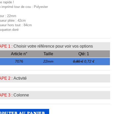
e rapide !
 imprimé tour de cou : Polyester
geur : 22mm
gueur pliée : 42cm
gueur hors tout : 84cm
squeton doré
PE 1 :
Choisir votre référence pour voir vos options
Article n°
Taille
Qté: 1
7076
22mm
0,80 €
0,72 €
PE 2 :
Activité
PE 3 :
Colonne
JOUTER AU PANIER