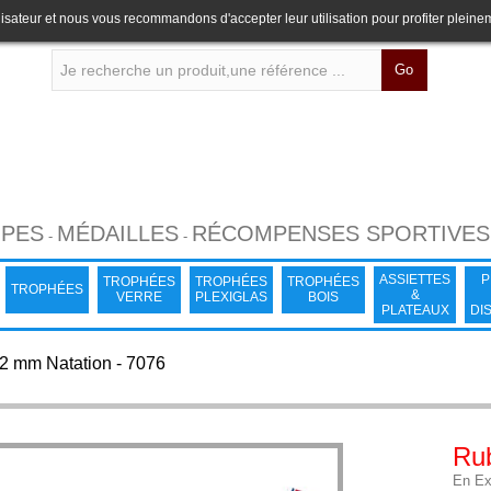
lisateur et nous vous recommandons d'accepter leur utilisation pour profiter pleine
Go
PES
MÉDAILLES
RÉCOMPENSES SPORTIVES
-
-
ASSIETTES
P
TROPHÉES
TROPHÉES
TROPHÉES
TROPHÉES
&
VERRE
PLEXIGLAS
BOIS
PLATEAUX
DI
2 mm Natation - 7076
Ru
En Exc