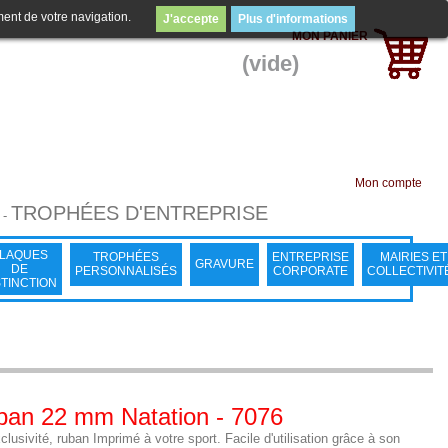
ment de votre navigation.
J'accepte
Plus d'informations
MON PANIER
(vide)
Mon compte
TROPHÉES D'ENTREPRISE
-
LAQUES
TROPHÉES
ENTREPRISE
MAIRIES ET
GRAVURE
DE
PERSONNALISÉS
CORPORATE
COLLECTIVIT
STINCTION
ban 22 mm Natation - 7076
lusivité, ruban Imprimé à votre sport. Facile d'utilisation grâce à son