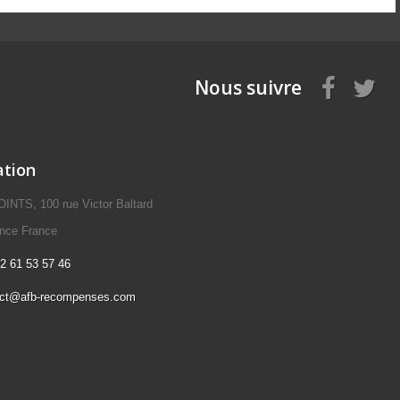
Nous suivre
ation
NTS, 100 rue Victor Baltard
ence France
2 61 53 57 46
act@afb-recompenses.com