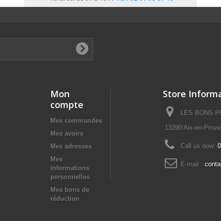
Mon
Store Inform
compte
LES BONS POI
Mes commandes
13290 Aix-en-Prov
Mes avoirs
Call us now:
0
Mes adresses
Mes
E-mail :
cont
informations
personnelles
Mes bons de
réduction