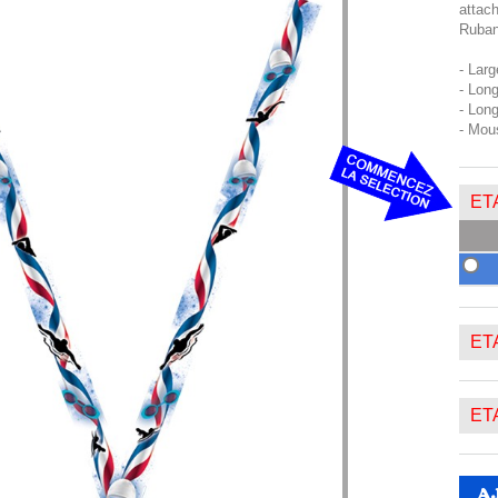
attach
Ruban
- Lar
- Lon
- Lon
- Mou
ETA
ETA
ETA
A