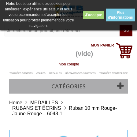
Notre boutique utilise des cookies pour
améliorer l'expérience utilisateur et nous
Plus
vous recommandons d'accepter leur
J'accepte
d'informations
utilisation pour profiter pleinement de votre
navigation.
Go
MON PANIER
(vide)
Mon compte
-
-
-
-
TROPHÉES SPORTIFS
COUPES
MÉDAILLES
RÉCOMPENSES SPORTIVES
TROPHÉES D'ENTREPRISE
CATÉGORIES
Home
MÉDAILLES
RUBANS ET ÉCRINS
Ruban 10 mm Rouge-
Jaune-Rouge – 6048-1