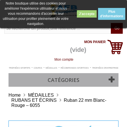
Notre boutique utilise des cookies pour
améliorer l'expérience utilisateur et nous
Plus
vous recommandons d'accepter leur
J'accepte
d'informations
utilisation pour profiter pleinement de votre
navigation.
Go
MON PANIER
(vide)
Mon compte
-
-
-
-
TROPHÉES SPORTIFS
COUPES
MÉDAILLES
RÉCOMPENSES SPORTIVES
TROPHÉES D'ENTREPRISE
CATÉGORIES
Home
MÉDAILLES
RUBANS ET ÉCRINS
Ruban 22 mm Blanc-
Rouge – 6055