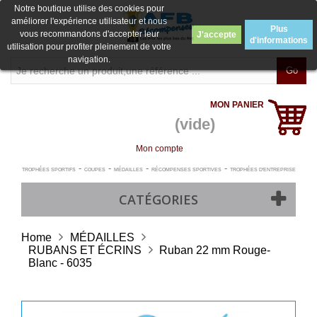
Notre boutique utilise des cookies pour
améliorer l'expérience utilisateur et nous
Plus
vous recommandons d'accepter leur
J'accepte
d'informations
utilisation pour profiter pleinement de votre
navigation.
Go
MON PANIER
(vide)
Mon compte
-
-
-
-
TROPHÉES SPORTIFS
COUPES
MÉDAILLES
RÉCOMPENSES SPORTIVES
TROPHÉES D'ENTREPRISE
CATÉGORIES
Home
MÉDAILLES
RUBANS ET ÉCRINS
Ruban 22 mm Rouge-
Blanc - 6035